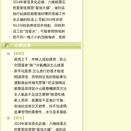
· 2024年家居美化必備：六種精選石
· 想要塑造寶寶“最強大腦”，做到這
· 旅行結婚前都要做好哪些准備工作
· 在正确的轨道上:导航2024年的世
· Wi-Fi6技術將使室外熱點、回程和
· 這三款“洗發水”，可能會悄悄地刺
· 想不到一塊小小的洗碗海綿，竟然
分类目录
【財經】
· 疫情之下，年輕人貸款購房，防止
· 空調還會“跑”?冷氣機該怎么挑選
· 新手玩股票 怎么進行炒股才能達
· 閱讀環境、照明與近視的那點事兒
· 運動後如何補充營養? 吃這個喝這
· 吸塵器原理是什么吸塵機購買方法
· 女人氣血不足該怎麼辦?無需吃補
· 家人患癌，親屬並不是無計可施：
· 加油站也有交叉銷售，你不知道嗎
· 皮膚管理的重要性，水分是美麗肌
【綜合】
· 2024年家居美化必備：六種精選石
· 想要塑造寶寶“最強大腦”，做到這