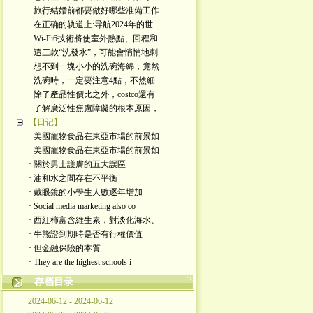
· 旅行結婚前都要做好哪些准備工作
· 在正确的轨道上:导航2024年的世
· Wi-Fi6技術將使室外熱點、回程和
· 這三款“洗發水”，可能會悄悄地刺
· 想不到一塊小小的洗碗海綿，竟然
· 洗碗時，一定要注意4點，不然細
· 除了產品性價比之外，costco還有
· 了解廣泛性焦慮障礙的根本原因，
【日记】
· 美國寵物食品在東亞市場的前景如
· 美國寵物食品在東亞市場的前景如
· 關於男士護膚的五大誤區
· 油和水之間存在不平衡
· 戴眼鏡的小學生人數逐年增加
· Social media marketing also co
· 西紅柿富含維生素，對淡化海水、
· 牛熊證到期時是否有行權價值
· 但金融保險的本質
· They are the highest schools i
存档目录
2024-06-12 - 2024-06-12