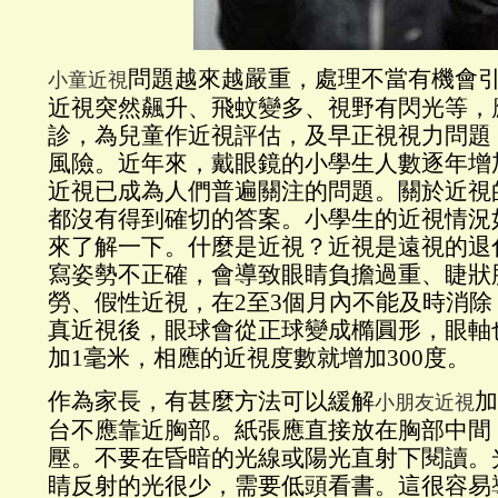
問題越來越嚴重，處理不當有機會
小童近視
近視突然飆升、飛蚊變多、視野有閃光等，
診，為兒童作近視評估，及早正視視力問題
風險。近年來，戴眼鏡的小學生人數逐年增
近視已成為人們普遍關注的問題。關於近視
都沒有得到確切的答案。小學生的近視情況
來了解一下。什麼是近視？近視是遠視的退
寫姿勢不正確，會導致眼睛負擔過重、睫狀
勞、假性近視，在2至3個月內不能及時消
真近視後，眼球會從正球變成橢圓形，眼軸
加1毫米，相應的近視度數就增加300度。
作為家長，有甚麼方法可以緩解
加
小朋友近視
台不應靠近胸部。紙張應直接放在胸部中間
壓。不要在昏暗的光線或陽光直射下閱讀。
睛反射的光很少，需要低頭看書。這很容易