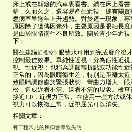
床上或在顛簸的汽車裏看書。躺在床上看書
睛，久而久之，還容易產生近視。據有關資
患病率呈逐年上升趨勢。對於這一現象，專
原因除了遺傳因素外，主要原因是眼軸長度
是由於眼睛衛生不良所致。關於青少年近視
下：
醫生建議
眼藥水可用到完成發育後
近視控制
控制最佳效果。單純性近視：分為假性近視
視。性近視：也稱為調節轉折點或功能性近
正常的，因為眼睛衛生差，特別是距離太近
致眼睛調節處於緊張狀態，彎曲力增大，眼
松，造成近看不清、遠看不清的現象。檢查
接近1.0，近視力正常。在使用一些方法或
視力可以恢複正常，近視屈光可以消失。
相關文章：
有三種常見的疾病會導致失明