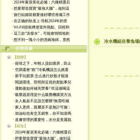
· 2024年家居美化必備：六種精選石
· 想要塑造寶寶“最強大腦”，做到這
· 旅行結婚前都要做好哪些准備工作
· 在正确的轨道上:导航2024年的世
· Wi-Fi6技術將使室外熱點、回程和
· 這三款“洗發水”，可能會悄悄地刺
· 想不到一塊小小的洗碗海綿，竟然
冷水機組在養兔場
分类目录
【財經】
· 疫情之下，年輕人貸款購房，防止
· 空調還會“跑”?冷氣機該怎么挑選
· 新手玩股票 怎么進行炒股才能達
· 閱讀環境、照明與近視的那點事兒
· 運動後如何補充營養? 吃這個喝這
· 吸塵器原理是什么吸塵機購買方法
· 女人氣血不足該怎麼辦?無需吃補
· 家人患癌，親屬並不是無計可施：
· 加油站也有交叉銷售，你不知道嗎
· 皮膚管理的重要性，水分是美麗肌
【綜合】
· 2024年家居美化必備：六種精選石
· 想要塑造寶寶“最強大腦”，做到這