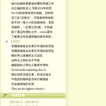
· 旅行結婚前都要做好哪些准備工作
· 在正确的轨道上:导航2024年的世
· Wi-Fi6技術將使室外熱點、回程和
· 這三款“洗發水”，可能會悄悄地刺
· 想不到一塊小小的洗碗海綿，竟然
· 洗碗時，一定要注意4點，不然細
· 除了產品性價比之外，costco還有
· 了解廣泛性焦慮障礙的根本原因，
【日记】
· 美國寵物食品在東亞市場的前景如
· 美國寵物食品在東亞市場的前景如
· 關於男士護膚的五大誤區
· 油和水之間存在不平衡
· 戴眼鏡的小學生人數逐年增加
· Social media marketing also co
· 西紅柿富含維生素，對淡化海水、
· 牛熊證到期時是否有行權價值
· 但金融保險的本質
· They are the highest schools i
存档目录
2024-06-12 - 2024-06-12