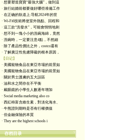
· 想要塑造寶寶“最強大腦”，做到這
· 旅行結婚前都要做好哪些准備工作
· 在正确的轨道上:导航2024年的世
· Wi-Fi6技術將使室外熱點、回程和
· 這三款“洗發水”，可能會悄悄地刺
· 想不到一塊小小的洗碗海綿，竟然
· 洗碗時，一定要注意4點，不然細
· 除了產品性價比之外，costco還有
· 了解廣泛性焦慮障礙的根本原因，
【日记】
· 美國寵物食品在東亞市場的前景如
· 美國寵物食品在東亞市場的前景如
· 關於男士護膚的五大誤區
· 油和水之間存在不平衡
· 戴眼鏡的小學生人數逐年增加
· Social media marketing also co
· 西紅柿富含維生素，對淡化海水、
· 牛熊證到期時是否有行權價值
· 但金融保險的本質
· They are the highest schools i
存档目录