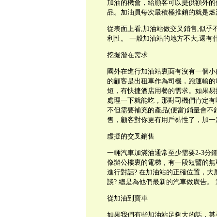
加油的機會，給顧客可以提供額外的
品。加油員每次最積極推銷的就是燃
從表面上看,加油站做交叉銷售,似乎不
利性。 一般加油站的地方不大,還有
挖掘潛在需求
國外在進行加油站裏面有沒有一個小
的顧客是出租車作為司機，跑運輸的
短，有快捷酒店用餐的需求。如果易
處理一下就能吃，那對司機們肯定有
不但需要補充的產品(便當)銷量會不
售，顧客對你更有用戶黏性了，加一
虛擬的交叉銷售
一輛汽車加滿油通常至少需要2-3分
像辦公樓裏的電梯，有一段短暫的無
進行對話? 在加油站的正確位置，
談? 總是為他們最新的汽車做廣告。
從加油到賣車
如果我們有些加油站足夠大的話，甚