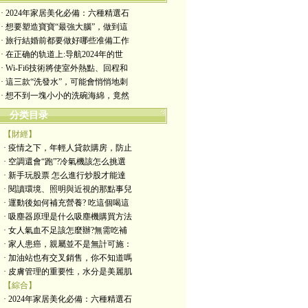
· 2024年家居美化必備：六種精選石
· 想要塑造寶寶“最強大腦”，做到這
· 旅行結婚前都要做好哪些准備工作
· 在正确的轨道上:导航2024年的世
· Wi-Fi6技術將使室外熱點、回程和
· 這三款“洗發水”，可能會悄悄地刺
· 想不到一塊小小的洗碗海綿，竟然
分类目录
【財經】
· 疫情之下，年輕人貸款購房，防止
· 空調還會“跑”?冷氣機該怎么挑選
· 新手玩股票 怎么進行炒股才能達
· 閱讀環境、照明與近視的那點事兒
· 運動後如何補充營養? 吃這個喝這
· 吸塵器原理是什么吸塵機購買方法
· 女人氣血不足該怎麼辦?無需吃補
· 家人患癌，親屬並不是無計可施：
· 加油站也有交叉銷售，你不知道嗎
· 皮膚管理的重要性，水分是美麗肌
【綜合】
· 2024年家居美化必備：六種精選石