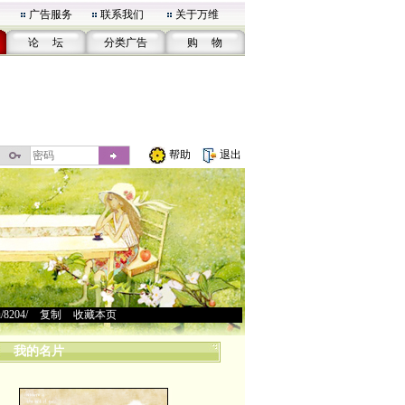
广告服务
联系我们
关于万维
论 坛
分类广告
购 物
帮助
退出
u/8204/
>
复制
>
收藏本页
我的名片