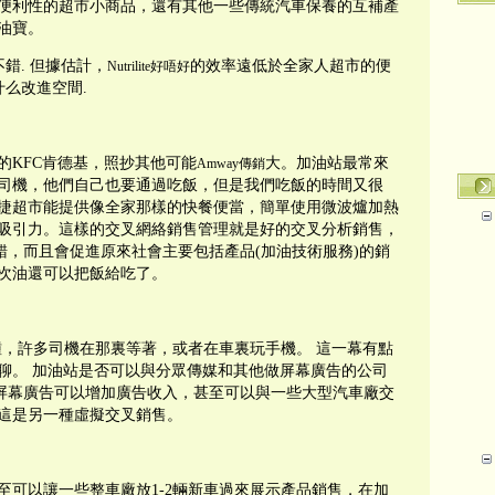
便利性的超市小商品，還有其他一些傳統汽車保養的互補產
油寶。
錯. 但據估計，
的效率遠低於全家人超市的便
Nutrilite好唔好
什么改進空間.
的KFC肯德基，照抄其他可能
大。加油站最常來
Amway傳銷
司機，他們自己也要通過吃飯，但是我們吃飯的時間又很
捷超市能提供像全家那樣的快餐便當，簡單使用微波爐加熱
吸引力。這樣的交叉網絡銷售管理就是好的交叉分析銷售，
錯，而且會促進原來社會主要包括產品(加油技術服務)的銷
次油還可以把飯給吃了。
鍾，許多司機在那裏等著，或者在車裏玩手機。 這一幕有點
聊。 加油站是否可以與分眾傳媒和其他做屏幕廣告的公司
大屏幕廣告可以增加廣告收入，甚至可以與一些大型汽車廠交
 這是另一種虛擬交叉銷售。
至可以讓一些整車廠放1-2輛新車過來展示產品銷售，在加