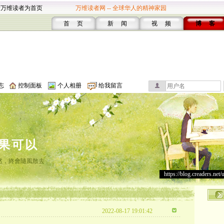
设万维读者为首页
万维读者网 -- 全球华人的精神家园
首 页
新 闻
视 频
博 客
志
控制面板
个人相册
给我留言
果可以
然，終會隨風散去
https://blog.creaders.net/
2022-08-17 19:01:42