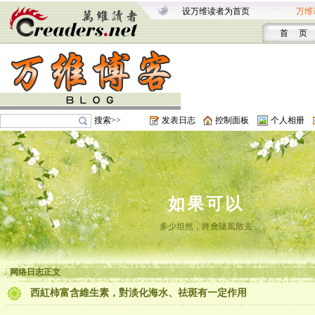
设万维读者为首页
万维
首 页
搜索>>
发表日志
控制面板
个人相册
如果可以
多少坦然，終會隨風散去
网络日志正文
西紅柿富含維生素，對淡化海水、祛斑有一定作用