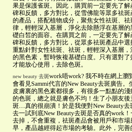
果是保護雀斑。因此，購買前一定要先了解
碑和反饋，多方對比，從雪佛龍等眾多祛斑
的產品，搭配植物成分，聚焦女性祛斑、祛
律，輕輕深入基層，淨化去除懸浮在基層的
礎白皙的面容。在購買之前，一定要先了解
碑和反饋，多方對比，從眾多祛斑產品中選
重點針對女性祛斑、祛斑，輕輕深入基層，
的黑色素，暫時恢複基礎白度。只有選對了
才能放心使用，去除色斑。
work唔work? 我不時在網
new beauty 去斑
會看見Sammi代言的New Beauty去斑廣
皮膚裏的黑色素都很多，有很多一點點的淺
的色斑，總之就是膚色不均！生了小朋友後
斑…真的很崩潰！於是我便對New Beaut
去一試到底New Beauty去斑是否真的wor
去掉，不會重複，祛斑產品會被用戶和市場
早，產品越經得起市場的考驗。此外，完善