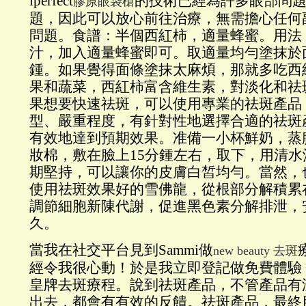
iperfect
的技術已經為許多眼部問
膠原眼袋槍
題，因此可以放心前往治療，無需擔心任何
問題。食譜：半個西紅柿，適量蜂蜜。用法
汁，加入適量蜂蜜即可。取適量均勻塗抹於
鍾。如果覺得面條塗抹太麻煩，那就多吃西
果和蔬菜，西紅柿富含維生素，對淡化和祛
果想要快速祛斑，可以使用專業的祛斑產品
型、嚴重程度，有針對性地選擇合適的祛斑
有效地達到預期效果。准備一小杯鮮奶，蒸
妝棉，敷在臉上15分鍾左右，取下，用清
期堅持，可以讓你的皮膚白皙均勻。當然，
使用祛斑效果好的雪佛龍，從根部分解積累
調節細胞新陳代謝，促進黑色素分解排泄，
久。
當我在社交平台見到Sammi做
new beauty 去斑
經令我很心動！於是我立即登記做免費體驗，試試
皇牌去斑療程。說到祛斑產品，不管產品有
出去，都會有有效的反饋。祛斑產品，最終