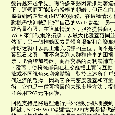
變得越來越常見。有許多業務因素推動著這
下，運營商可能沒有授權的頻譜，但正在向
虛擬網絡運營商(MVNO)服務。在這種情
動機盡快卸載到他們自己的Wi-Fi熱點。另
或容量有限。在這種情況下，服務提供商可
Wi-Fi來卸載網絡拓撲，以最大化覆蓋范圍
然而，另一個推動因素是體育場館和音樂廳
樣球迷就可以真正進入場館的座位，而不是
幕觀看比賽，而不會受到人群和停車的困擾
票，還會增加餐飲、商品交易的高利潤補充收
Fi覆蓋，使粉絲能夠在社交媒體上實時互動
放或不同視角來增強體驗。對於上述所有戶外安
個經濟的選擇，因為它在高密度覆蓋和容量
術。它也是一種可擴展的大眾市場方法，提
並采用IP67元件保護。
回程支持是將這些進行戶外活動熱點聯接到
關鍵，5 GHz Wi-Fi點對點(P2P)方案是