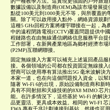
的一種教學方法。這實現更強固的戶外旅遊
數據設備以及制造商(OEM)為該市場發展
點從100美元到1000美元不等，與所覆蓋
關。除了可以啟用接入點外，網絡資源規劃
這種5 GHz回程方案將樓宇聯接在一起，為
中的遠程閉路電視(CCTV)覆蓋問題提供中國
程鏈路也在由無線通信網絡信息服務平台提供商I
工作部署，在新興產業地區為鄉村經濟市場
(P2MP)互聯網聯接。
固定無線接入方案可以補充上述返回產品服
接。各個領域的公司都在投資固定無線接入(FW
營商可以使用專有算法推出5G 毫米波解決
本家一道，也在向這個問題投入資金，以幫
隨著 Wi-Fi 6的出現，原始設備制造商和新時
具有不同射頻和天線技術的8X8 MIMO 芯
能。在許多情況下，這些基於 Wi-Fi 的解
品更靈活、更具成本效益。相同的 WI-FI 
FWA 專有千兆計劃連接到基站，然後也可用