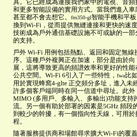
具。它已經成為連接我們家中的電視、音頻
和更多智能設備的實用方式。當我們進入車
甚至都不會去想它。
智能手機和平板
fm350-gl
換到Wi-Fi，從而提供無縫連接和更快的速度
技術成為戶外通信基礎設施不可或缺的一部
的支持。
戶外 Wi-Fi 用例包括熱點、返回和固定無線
序。這種戶外複興正在加速，部分是由於向 Wi
展，這將導致更高的頻譜效率和更好的性能
公共空間。Wi-Fi 6引入了一些特性，
比如
fwa
用於實現蜂窩4-glte 正交頻分多址，進入
許多個客戶端同時在同一信道中尋址。此外，
MIMO (多用戶、多輸入、多輸出)功能支
流。另一個有助於部署的因素是5GHz 頻
到較少的幹擾，有一個指向性天線，可用於
程。
隨著服務提供商和場館尋求擴大Wi-Fi的覆