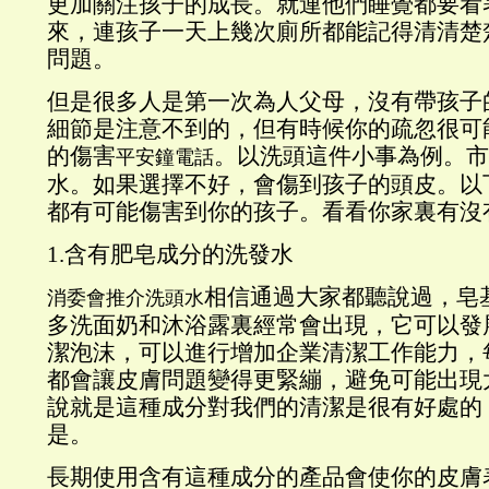
更加關注孩子的成長。就連他們睡覺都要看
來，連孩子一天上幾次廁所都能記得清清楚
問題。
但是很多人是第一次為人父母，沒有帶孩子
細節是注意不到的，但有時候你的疏忽很可
的傷害
。以洗頭這件小事為例。市
平安鐘電話
水。如果選擇不好，會傷到孩子的頭皮。以
都有可能傷害到你的孩子。看看你家裏有沒
1.含有肥皂成分的洗發水
相信通過大家都聽說過，皂
消委會推介洗頭水
多洗面奶和沐浴露裏經常會出現，它可以發
潔泡沫，可以進行增加企業清潔工作能力，
都會讓皮膚問題變得更緊繃，避免可能出現
說就是這種成分對我們的清潔是很有好處的
是。
長期使用含有這種成分的產品會使你的皮膚