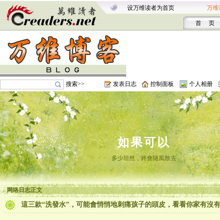
设万维读者为首页
万维
首 页
搜索>>
发表日志
控制面板
个人相册
如果可以
多少坦然，終會隨風散去
网络日志正文
這三款“洗發水”，可能會悄悄地刺痛孩子的頭皮，看看你家有沒有