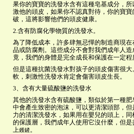
果你的寶寶的洗發水含有這種皂基成分，所
激他的頭皮，如果你不認真對待，你的寶寶
破，這將影響他們的頭皮健康。
2.含有防腐化學物質的洗發水。
為了降低成本，許多肆無忌憚的制造商現在
品或防腐劑。這些成分不會對我們成年人造
竟，我們的身體是完全成長和保護在一定程
但是這種抗菌洗發水對孩子的頭皮傷害很大
軟，刺激性洗發水肯定會傷害頭皮生長。
3、含有大量硫酸鹽的洗發水
其他的洗發水含有硫酸鹽，類似於第一種肥
中會產生致密的泡沫，可以更清潔頭部，但
力的清潔洗發水，如果用在嬰兒的頭上，同
的保護層，我們成年人使用它沒什麼，但是
上
。
鑊鏟