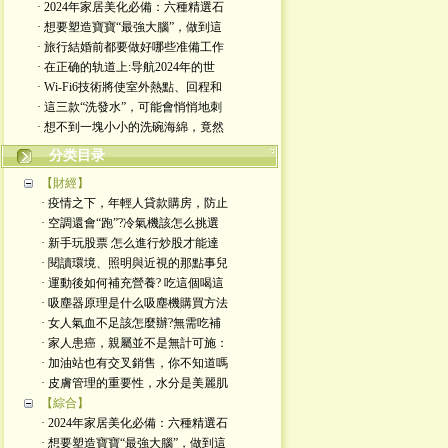
· 2024年家居美化必備：六種精選石
· 想要塑造寶寶“最強大腦”，做到這
· 旅行結婚前都要做好哪些准備工作
· 在正确的轨道上:导航2024年的世
· Wi-Fi6技術將使室外熱點、回程和
· 這三款“洗發水”，可能會悄悄地刺
· 想不到一塊小小的洗碗海綿，竟然
分类目录
【財經】
· 疫情之下，年輕人貸款購房，防止
· 空調還會“跑”?冷氣機該怎么挑選
· 新手玩股票 怎么進行炒股才能達
· 閱讀環境、照明與近視的那點事兒
· 運動後如何補充營養? 吃這個喝這
· 吸塵器原理是什么吸塵機購買方法
· 女人氣血不足該怎麼辦?無需吃補
· 家人患癌，親屬並不是無計可施：
· 加油站也有交叉銷售，你不知道嗎
· 皮膚管理的重要性，水分是美麗肌
【綜合】
· 2024年家居美化必備：六種精選石
· 想要塑造寶寶“最強大腦”，做到這