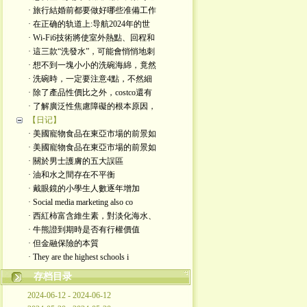
· 旅行結婚前都要做好哪些准備工作
· 在正确的轨道上:导航2024年的世
· Wi-Fi6技術將使室外熱點、回程和
· 這三款“洗發水”，可能會悄悄地刺
· 想不到一塊小小的洗碗海綿，竟然
· 洗碗時，一定要注意4點，不然細
· 除了產品性價比之外，costco還有
· 了解廣泛性焦慮障礙的根本原因，
【日记】
· 美國寵物食品在東亞市場的前景如
· 美國寵物食品在東亞市場的前景如
· 關於男士護膚的五大誤區
· 油和水之間存在不平衡
· 戴眼鏡的小學生人數逐年增加
· Social media marketing also co
· 西紅柿富含維生素，對淡化海水、
· 牛熊證到期時是否有行權價值
· 但金融保險的本質
· They are the highest schools i
存档目录
2024-06-12 - 2024-06-12