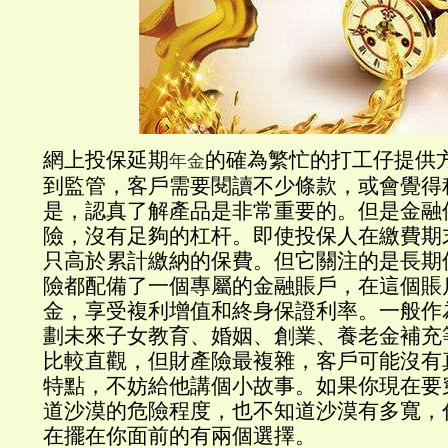
網上投保延期
的確為繁忙的打工仔提供
年金
到監管，客戶需要閱讀不少條款，或會覺得
是，認真了解產品是非常重要的。但是金融
險，沒有足夠的杠杆。即使投保人在繳費期
只高於累計繳納的保費。但它關注的是長期
險都配備了一個專屬的金融賬戶，在這個賬
金，享受複利增值和終身保證利率。一般作
劃未來子女教育、婚姻、創業、養老金補充
比較直觀，但財產險最複雜，客戶可能沒有
特點，不妨給他講個小故事。如果你現在要
道沙漠的危險程度，也不知道沙漠有多寬，
在擺在你面前的有兩個選擇。