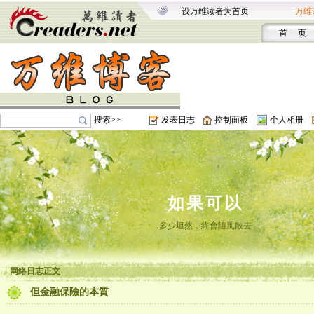
设万维读者为首页
万维
首 页
搜索>>
发表日志
控制面板
个人相册
如果可以
多少坦然，終會隨風散去
网络日志正文
但金融保險的本質