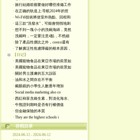
· 旅行結婚前都要做好哪些准備工作
· 在正确的轨道上:导航2024年的世
· Wi-Fi6技術將使室外熱點、回程和
· 這三款“洗發水”，可能會悄悄地刺
· 想不到一塊小小的洗碗海綿，竟然
· 洗碗時，一定要注意4點，不然細
· 除了產品性價比之外，costco還有
· 了解廣泛性焦慮障礙的根本原因，
【日记】
· 美國寵物食品在東亞市場的前景如
· 美國寵物食品在東亞市場的前景如
· 關於男士護膚的五大誤區
· 油和水之間存在不平衡
· 戴眼鏡的小學生人數逐年增加
· Social media marketing also co
· 西紅柿富含維生素，對淡化海水、
· 牛熊證到期時是否有行權價值
· 但金融保險的本質
· They are the highest schools i
存档目录
2024-06-12 - 2024-06-12