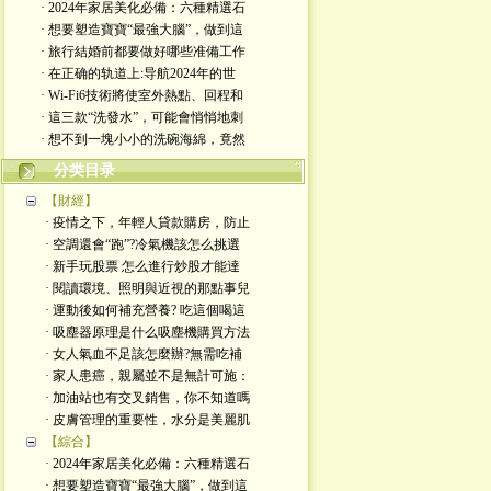
· 2024年家居美化必備：六種精選石
· 想要塑造寶寶“最強大腦”，做到這
· 旅行結婚前都要做好哪些准備工作
· 在正确的轨道上:导航2024年的世
· Wi-Fi6技術將使室外熱點、回程和
· 這三款“洗發水”，可能會悄悄地刺
· 想不到一塊小小的洗碗海綿，竟然
分类目录
【財經】
· 疫情之下，年輕人貸款購房，防止
· 空調還會“跑”?冷氣機該怎么挑選
· 新手玩股票 怎么進行炒股才能達
· 閱讀環境、照明與近視的那點事兒
· 運動後如何補充營養? 吃這個喝這
· 吸塵器原理是什么吸塵機購買方法
· 女人氣血不足該怎麼辦?無需吃補
· 家人患癌，親屬並不是無計可施：
· 加油站也有交叉銷售，你不知道嗎
· 皮膚管理的重要性，水分是美麗肌
【綜合】
· 2024年家居美化必備：六種精選石
· 想要塑造寶寶“最強大腦”，做到這