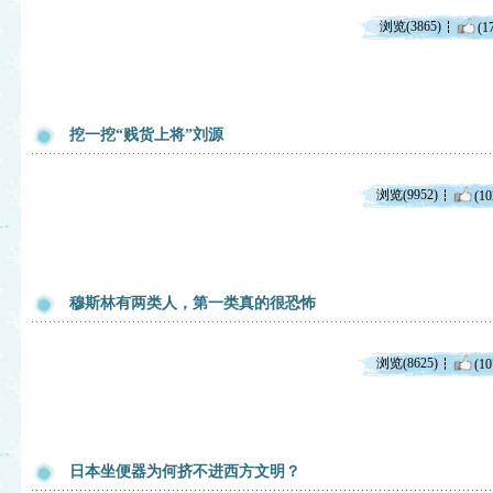
浏览(3865)
(1
挖一挖“贱货上将”刘源
浏览(9952)
(10
穆斯林有两类人，第一类真的很恐怖
浏览(8625)
(10
日本坐便器为何挤不进西方文明？