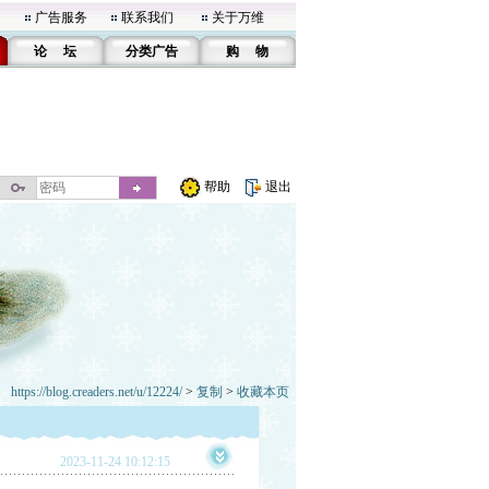
广告服务
联系我们
关于万维
论 坛
分类广告
购 物
帮助
退出
https://blog.creaders.net/u/12224/
>
复制
>
收藏本页
2023-11-24 10:12:15