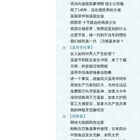
· 否决向超级富豪增税 瑞士公投魅
· 死了140年，还在搅世界的大佬
· 英国草坪和英国女孩
· 西西里 十字路边的风情少女
· 英国引领世界，智商还是别的什么
· 过度节俭，移一代刹不住车的惯性
· 我们移民第一代 （万维基本群？
【温哥华往事】
· 女人如何对男人产生欲望？
· 圣诞节和医生发生冲突，来了个裁
· 月饼：科技狠活智商税
· 温哥华岛海胆海参自助餐
· 讲一个事实，就被武大温哥华同学
· 美加生产力差别巨大，为何生活品
· 免费医疗向牙医延伸，加拿大今年
· 深圳招商局千万退薪，加拿大护照
· 罢工大潮背后，加拿大共产党共青
· 我的种植牙悲惨经历
【管锥篇】
· 网传大陆国民性估算
· 刚刚古巴叛逃事件推理，古有四分
· 中国食品安全无解，农民太穷