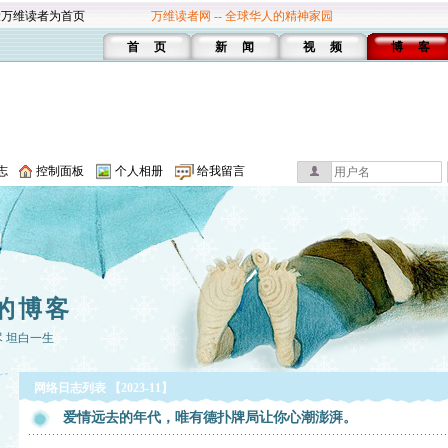
设万维读者为首页
万维读者网 -- 全球华人的精神家园
首 页
新 闻
视 频
博 客
志
控制面板
个人相册
给我留言
的博客
 坦白一生
网络日志列表 【2023-11】
爱情远去的年代，唯有德扑牌局让你心潮澎湃。