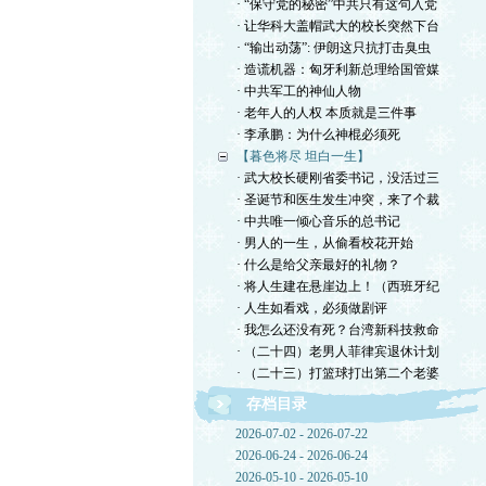
· “保守党的秘密”中共只有这句入党
· 让华科大盖帽武大的校长突然下台
· “输出动荡”: 伊朗这只抗打击臭虫
· 造谎机器：匈牙利新总理给国管媒
· 中共军工的神仙人物
· 老年人的人权 本质就是三件事
· 李承鹏：为什么神棍必须死
【暮色将尽 坦白一生】
· 武大校长硬刚省委书记，没活过三
· 圣诞节和医生发生冲突，来了个裁
· 中共唯一倾心音乐的总书记
· 男人的一生，从偷看校花开始
· 什么是给父亲最好的礼物？
· 将人生建在悬崖边上！（西班牙纪
· 人生如看戏，必须做剧评
· 我怎么还没有死？台湾新科技救命
· （二十四）老男人菲律宾退休计划
· （二十三）打篮球打出第二个老婆
存档目录
2026-07-02 - 2026-07-22
2026-06-24 - 2026-06-24
2026-05-10 - 2026-05-10