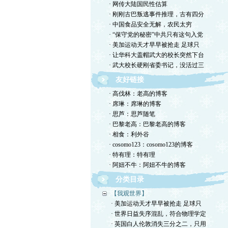
· 网传大陆国民性估算
· 刚刚古巴叛逃事件推理，古有四分
· 中国食品安全无解，农民太穷
· “保守党的秘密”中共只有这句入党
· 美加运动天才早早被抢走 足球只
· 让华科大盖帽武大的校长突然下台
· 武大校长硬刚省委书记，没活过三
友好链接
· 高伐林：老高的博客
· 席琳：席琳的博客
· 思芦：思芦随笔
· 巴黎老高：巴黎老高的博客
· 相食：利外谷
· cosomo123：cosomo123的博客
· 特有理：特有理
· 阿妞不牛：阿妞不牛的博客
分类目录
【我观世界】
· 美加运动天才早早被抢走 足球只
· 世界日益失序混乱，符合物理学定
· 英国白人伦敦消失三分之二，只用