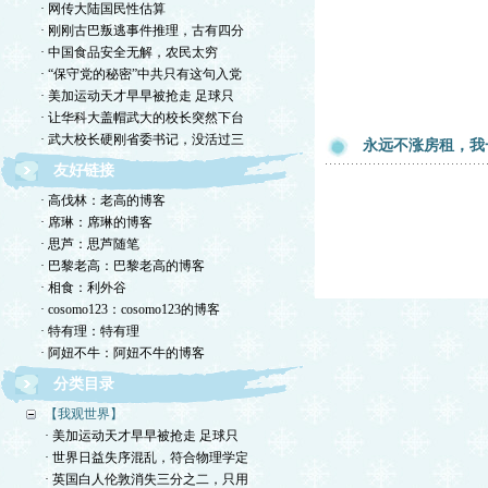
· 网传大陆国民性估算
· 刚刚古巴叛逃事件推理，古有四分
· 中国食品安全无解，农民太穷
· “保守党的秘密”中共只有这句入党
· 美加运动天才早早被抢走 足球只
· 让华科大盖帽武大的校长突然下台
· 武大校长硬刚省委书记，没活过三
永远不涨房租，我
友好链接
· 高伐林：老高的博客
· 席琳：席琳的博客
· 思芦：思芦随笔
· 巴黎老高：巴黎老高的博客
· 相食：利外谷
· cosomo123：cosomo123的博客
· 特有理：特有理
· 阿妞不牛：阿妞不牛的博客
分类目录
【我观世界】
· 美加运动天才早早被抢走 足球只
· 世界日益失序混乱，符合物理学定
· 英国白人伦敦消失三分之二，只用