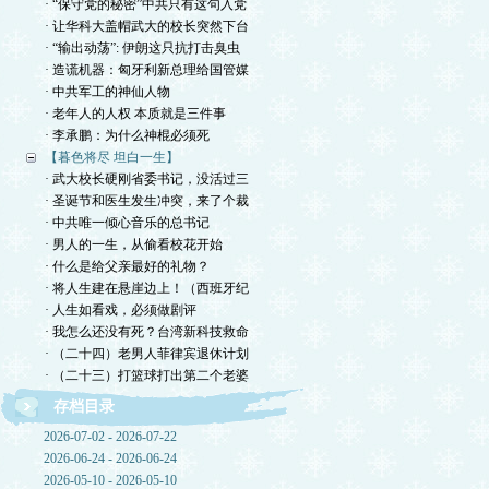
· “保守党的秘密”中共只有这句入党
· 让华科大盖帽武大的校长突然下台
· “输出动荡”: 伊朗这只抗打击臭虫
· 造谎机器：匈牙利新总理给国管媒
· 中共军工的神仙人物
· 老年人的人权 本质就是三件事
· 李承鹏：为什么神棍必须死
【暮色将尽 坦白一生】
· 武大校长硬刚省委书记，没活过三
· 圣诞节和医生发生冲突，来了个裁
· 中共唯一倾心音乐的总书记
· 男人的一生，从偷看校花开始
· 什么是给父亲最好的礼物？
· 将人生建在悬崖边上！（西班牙纪
· 人生如看戏，必须做剧评
· 我怎么还没有死？台湾新科技救命
· （二十四）老男人菲律宾退休计划
· （二十三）打篮球打出第二个老婆
存档目录
2026-07-02 - 2026-07-22
2026-06-24 - 2026-06-24
2026-05-10 - 2026-05-10