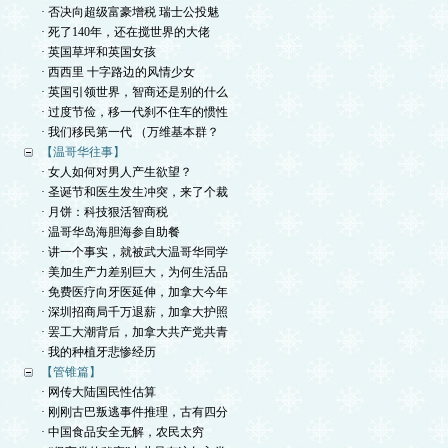
· 否决向超级富豪增税 瑞士公投魅
· 死了140年，还在搅世界的大佬
· 英国草坪和英国女孩
· 西西里 十字路边的风情少女
· 英国引领世界，智商还是别的什么
· 过度节俭，移一代刹不住车的惯性
· 我们移民第一代 （万维基本群？
【温哥华往事】
· 女人如何对男人产生欲望？
· 圣诞节和医生发生冲突，来了个裁
· 月饼：科技狠活智商税
· 温哥华岛海胆海参自助餐
· 讲一个事实，就被武大温哥华同学
· 美加生产力差别巨大，为何生活品
· 免费医疗向牙医延伸，加拿大今年
· 深圳招商局千万退薪，加拿大护照
· 罢工大潮背后，加拿大共产党共青
· 我的种植牙悲惨经历
【管锥篇】
· 网传大陆国民性估算
· 刚刚古巴叛逃事件推理，古有四分
· 中国食品安全无解，农民太穷