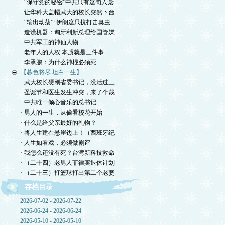
· “保守党的秘密”中共只有这句入党
· 让华科大盖帽武大的校长突然下台
· “输出动荡”: 伊朗这只抗打击臭虫
· 造谎机器：匈牙利新总理给国管媒
· 中共军工的神仙人物
· 老年人的人权 本质就是三件事
· 李承鹏：为什么神棍必须死
【暮色将尽 坦白一生】
· 武大校长硬刚省委书记，没活过三
· 圣诞节和医生发生冲突，来了个裁
· 中共唯一倾心音乐的总书记
· 男人的一生，从偷看校花开始
· 什么是给父亲最好的礼物？
· 将人生建在悬崖边上！（西班牙纪
· 人生如看戏，必须做剧评
· 我怎么还没有死？台湾新科技救命
· （二十四）老男人菲律宾退休计划
· （二十三）打篮球打出第二个老婆
存档目录
2026-07-02 - 2026-07-22
2026-06-24 - 2026-06-24
2026-05-10 - 2026-05-10