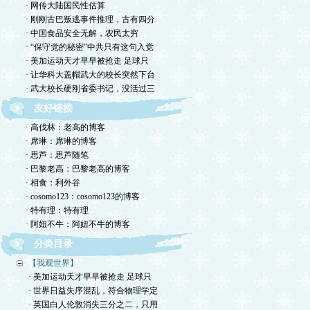
· 网传大陆国民性估算
· 刚刚古巴叛逃事件推理，古有四分
· 中国食品安全无解，农民太穷
· “保守党的秘密”中共只有这句入党
· 美加运动天才早早被抢走 足球只
· 让华科大盖帽武大的校长突然下台
· 武大校长硬刚省委书记，没活过三
友好链接
· 高伐林：老高的博客
· 席琳：席琳的博客
· 思芦：思芦随笔
· 巴黎老高：巴黎老高的博客
· 相食：利外谷
· cosomo123：cosomo123的博客
· 特有理：特有理
· 阿妞不牛：阿妞不牛的博客
分类目录
【我观世界】
· 美加运动天才早早被抢走 足球只
· 世界日益失序混乱，符合物理学定
· 英国白人伦敦消失三分之二，只用