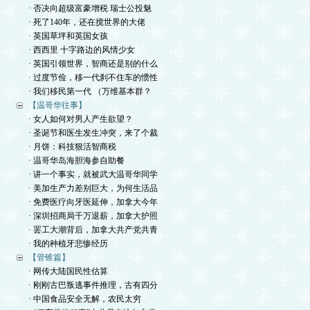
· 否决向超级富豪增税 瑞士公投魅
· 死了140年，还在搅世界的大佬
· 英国草坪和英国女孩
· 西西里 十字路边的风情少女
· 英国引领世界，智商还是别的什么
· 过度节俭，移一代刹不住车的惯性
· 我们移民第一代 （万维基本群？
【温哥华往事】
· 女人如何对男人产生欲望？
· 圣诞节和医生发生冲突，来了个裁
· 月饼：科技狠活智商税
· 温哥华岛海胆海参自助餐
· 讲一个事实，就被武大温哥华同学
· 美加生产力差别巨大，为何生活品
· 免费医疗向牙医延伸，加拿大今年
· 深圳招商局千万退薪，加拿大护照
· 罢工大潮背后，加拿大共产党共青
· 我的种植牙悲惨经历
【管锥篇】
· 网传大陆国民性估算
· 刚刚古巴叛逃事件推理，古有四分
· 中国食品安全无解，农民太穷