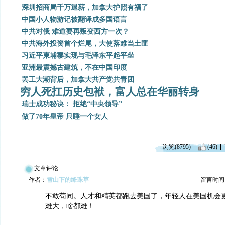
深圳招商局千万退薪，加拿大护照有福了
中国小人物游记被翻译成多国语言
中共对俄 难道要再叛变西方一次？
中共海外投资首个烂尾，大使落难当土匪
习近平柬埔寨实现与毛泽东平起平坐
亚洲最震撼古建筑，不在中国印度
罢工大潮背后，加拿大共产党共青团
穷人死扛历史包袱，富人总在华丽转身
瑞士成功秘诀： 拒绝“中央领导”
做了70年皇帝 只睡一个女人
浏览(8795)
(46)
文章评论
作者：
雪山下的绛珠草
留言时间：20
不敢苟同。人才和精英都跑去美国了，年轻人在美国机会
难大，啥都难！