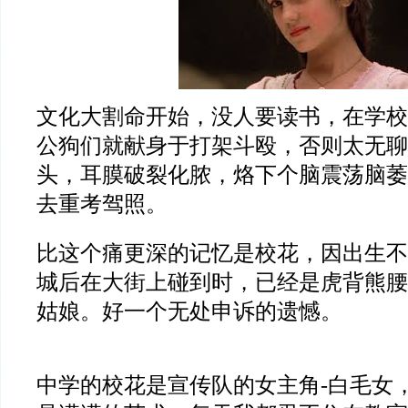
文化大割命开始，没人要读书，在学校
公狗们就献身于打架斗殴，否则太无聊
头，耳膜破裂化脓，烙下个脑震荡脑萎
去重考驾照。
比这个痛更深的记忆是校花，因出生不
城后在大街上碰到时，已经是虎背熊腰
姑娘。好一个无处申诉的遗憾。
中学的校花是宣传队的女主角-白毛女