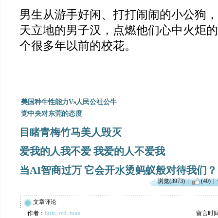
男生从游手好闲、打打闹闹的小公狗，
天立地的男子汉，点燃他们心中火炬的
个很多年以前的校花。
美国种牛性能力Vs人民公社公牛
党中央对东莞的态度
目睹青梅竹马美人毁灭
爱我的人我不爱 我爱的人不爱我
当AI智商过万 它会开水烫蚂蚁般对待我们？
浏览(3973)
(40)
文章评论
作者：
little_red_man
留言时间：2