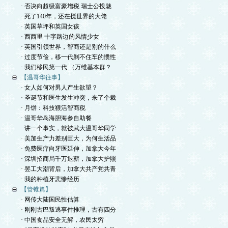
· 否决向超级富豪增税 瑞士公投魅
· 死了140年，还在搅世界的大佬
· 英国草坪和英国女孩
· 西西里 十字路边的风情少女
· 英国引领世界，智商还是别的什么
· 过度节俭，移一代刹不住车的惯性
· 我们移民第一代 （万维基本群？
【温哥华往事】
· 女人如何对男人产生欲望？
· 圣诞节和医生发生冲突，来了个裁
· 月饼：科技狠活智商税
· 温哥华岛海胆海参自助餐
· 讲一个事实，就被武大温哥华同学
· 美加生产力差别巨大，为何生活品
· 免费医疗向牙医延伸，加拿大今年
· 深圳招商局千万退薪，加拿大护照
· 罢工大潮背后，加拿大共产党共青
· 我的种植牙悲惨经历
【管锥篇】
· 网传大陆国民性估算
· 刚刚古巴叛逃事件推理，古有四分
· 中国食品安全无解，农民太穷