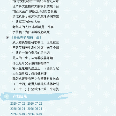
· “保守党的秘密”中共只有这句入党
· 让华科大盖帽武大的校长突然下台
· “输出动荡”: 伊朗这只抗打击臭虫
· 造谎机器：匈牙利新总理给国管媒
· 中共军工的神仙人物
· 老年人的人权 本质就是三件事
· 李承鹏：为什么神棍必须死
【暮色将尽 坦白一生】
· 武大校长硬刚省委书记，没活过三
· 圣诞节和医生发生冲突，来了个裁
· 中共唯一倾心音乐的总书记
· 男人的一生，从偷看校花开始
· 什么是给父亲最好的礼物？
· 将人生建在悬崖边上！（西班牙纪
· 人生如看戏，必须做剧评
· 我怎么还没有死？台湾新科技救命
· （二十四）老男人菲律宾退休计划
· （二十三）打篮球打出第二个老婆
存档目录
2026-07-02 - 2026-07-22
2026-06-24 - 2026-06-24
2026-05-10 - 2026-05-10