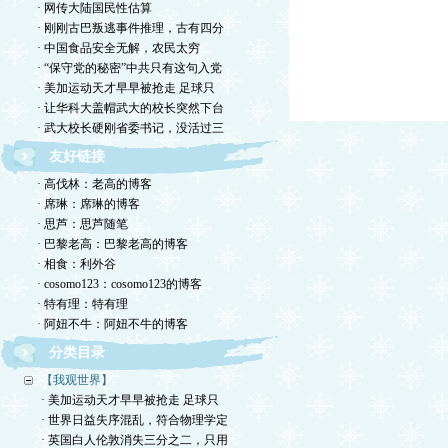
· 网传大陆国民性估算
· 刚刚古巴叛逃事件推理，古有四分
· 中国食品安全无解，农民太穷
· “保守党的秘密”中共只有这句入党
· 美加运动天才早早被抢走 足球只
· 让华科大盖帽武大的校长突然下台
· 武大校长硬刚省委书记，没活过三
友好链接
· 高伐林：老高的博客
· 席琳：席琳的博客
· 思芦：思芦随笔
· 巴黎老高：巴黎老高的博客
· 相食：利外谷
· cosomo123：cosomo123的博客
· 特有理：特有理
· 阿妞不牛：阿妞不牛的博客
分类目录
【我观世界】
· 美加运动天才早早被抢走 足球只
· 世界日益失序混乱，符合物理学定
· 英国白人伦敦消失三分之二，只用