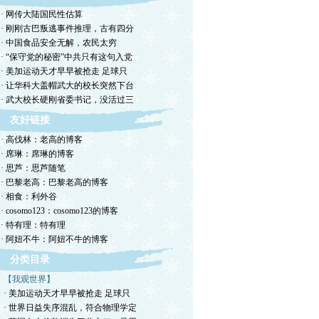
· 网传大陆国民性估算
· 刚刚古巴叛逃事件推理，古有四分
· 中国食品安全无解，农民太穷
· “保守党的秘密”中共只有这句入党
· 美加运动天才早早被抢走 足球只
· 让华科大盖帽武大的校长突然下台
· 武大校长硬刚省委书记，没活过三
友好链接
· 高伐林：老高的博客
· 席琳：席琳的博客
· 思芦：思芦随笔
· 巴黎老高：巴黎老高的博客
· 相食：利外谷
· cosomo123：cosomo123的博客
· 特有理：特有理
· 阿妞不牛：阿妞不牛的博客
分类目录
【我观世界】
· 美加运动天才早早被抢走 足球只
· 世界日益失序混乱，符合物理学定