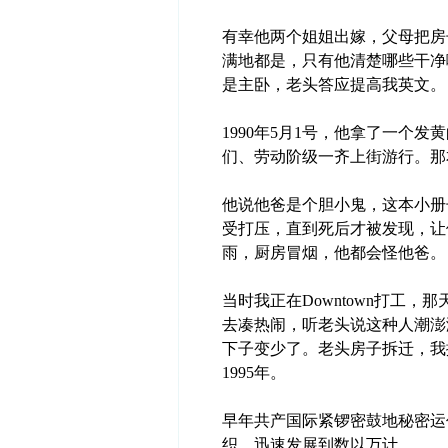
有幸他两个姐姐出嫁，父母把房
满地都是，只有他清楚哪些干净
是主卧，老头答应提高我英文。
1990年5月1号，他拿了一个
们、劳动阶级一齐上街游行。那
他说他爸是个胆小鬼，这本小册
受打压，直到死后才被发现，让
雨，厨房冒烟，他都会怪他爸。
当时我正在Downtown打工
去凑热闹，听老头说这种人潮澎
下子变少了。老头房子拆迁，我
1995年。
早年共产国际紧锣密鼓地秘密运
织，迅速发展到数以万计。