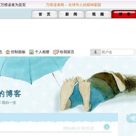
设万维读者为首页
万维读者网 -- 全球华人的精神家园
首 页
新 闻
视 频
博 客
志
控制面板
个人相册
给我留言
的博客
 坦白一生
2024-09-11 10:33:28