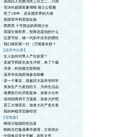
· 英国白人伦敦消失三分之二，只用
· 否决向超级富豪增税 瑞士公投魅
· 死了140年，还在搅世界的大佬
· 英国草坪和英国女孩
· 西西里 十字路边的风情少女
· 英国引领世界，智商还是别的什么
· 过度节俭，移一代刹不住车的惯性
· 我们移民第一代 （万维基本群？
【温哥华往事】
· 女人如何对男人产生欲望？
· 圣诞节和医生发生冲突，来了个裁
· 月饼：科技狠活智商税
· 温哥华岛海胆海参自助餐
· 讲一个事实，就被武大温哥华同学
· 美加生产力差别巨大，为何生活品
· 免费医疗向牙医延伸，加拿大今年
· 深圳招商局千万退薪，加拿大护照
· 罢工大潮背后，加拿大共产党共青
· 我的种植牙悲惨经历
【管锥篇】
· 网传大陆国民性估算
· 刚刚古巴叛逃事件推理，古有四分
· 中国食品安全无解，农民太穷