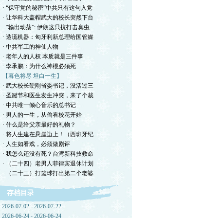
· “保守党的秘密”中共只有这句入党
· 让华科大盖帽武大的校长突然下台
· “输出动荡”: 伊朗这只抗打击臭虫
· 造谎机器：匈牙利新总理给国管媒
· 中共军工的神仙人物
· 老年人的人权 本质就是三件事
· 李承鹏：为什么神棍必须死
【暮色将尽 坦白一生】
· 武大校长硬刚省委书记，没活过三
· 圣诞节和医生发生冲突，来了个裁
· 中共唯一倾心音乐的总书记
· 男人的一生，从偷看校花开始
· 什么是给父亲最好的礼物？
· 将人生建在悬崖边上！（西班牙纪
· 人生如看戏，必须做剧评
· 我怎么还没有死？台湾新科技救命
· （二十四）老男人菲律宾退休计划
· （二十三）打篮球打出第二个老婆
存档目录
2026-07-02 - 2026-07-22
2026-06-24 - 2026-06-24