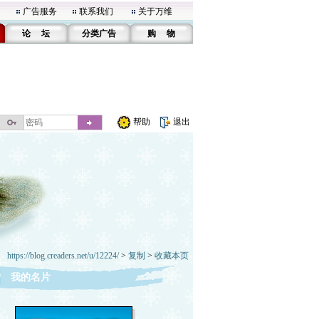
广告服务
联系我们
关于万维
论 坛
分类广告
购 物
帮助
退出
https://blog.creaders.net/u/12224/
>
复制
>
收藏本页
我的名片