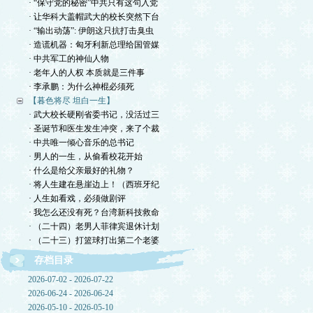
· “保守党的秘密”中共只有这句入党
· 让华科大盖帽武大的校长突然下台
· “输出动荡”: 伊朗这只抗打击臭虫
· 造谎机器：匈牙利新总理给国管媒
· 中共军工的神仙人物
· 老年人的人权 本质就是三件事
· 李承鹏：为什么神棍必须死
【暮色将尽 坦白一生】
· 武大校长硬刚省委书记，没活过三
· 圣诞节和医生发生冲突，来了个裁
· 中共唯一倾心音乐的总书记
· 男人的一生，从偷看校花开始
· 什么是给父亲最好的礼物？
· 将人生建在悬崖边上！（西班牙纪
· 人生如看戏，必须做剧评
· 我怎么还没有死？台湾新科技救命
· （二十四）老男人菲律宾退休计划
· （二十三）打篮球打出第二个老婆
存档目录
2026-07-02 - 2026-07-22
2026-06-24 - 2026-06-24
2026-05-10 - 2026-05-10