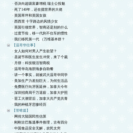
· 否决向超级富豪增税 瑞士公投魅
· 死了140年，还在搅世界的大佬
· 英国草坪和英国女孩
· 西西里 十字路边的风情少女
· 英国引领世界，智商还是别的什么
· 过度节俭，移一代刹不住车的惯性
· 我们移民第一代 （万维基本群？
【温哥华往事】
· 女人如何对男人产生欲望？
· 圣诞节和医生发生冲突，来了个裁
· 月饼：科技狠活智商税
· 温哥华岛海胆海参自助餐
· 讲一个事实，就被武大温哥华同学
· 美加生产力差别巨大，为何生活品
· 免费医疗向牙医延伸，加拿大今年
· 深圳招商局千万退薪，加拿大护照
· 罢工大潮背后，加拿大共产党共青
· 我的种植牙悲惨经历
【管锥篇】
· 网传大陆国民性估算
· 刚刚古巴叛逃事件推理，古有四分
· 中国食品安全无解，农民太穷