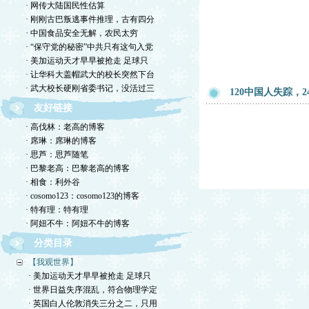
· 网传大陆国民性估算
· 刚刚古巴叛逃事件推理，古有四分
· 中国食品安全无解，农民太穷
· “保守党的秘密”中共只有这句入党
· 美加运动天才早早被抢走 足球只
· 让华科大盖帽武大的校长突然下台
· 武大校长硬刚省委书记，没活过三
120中国人失踪，
友好链接
· 高伐林：老高的博客
· 席琳：席琳的博客
· 思芦：思芦随笔
· 巴黎老高：巴黎老高的博客
· 相食：利外谷
· cosomo123：cosomo123的博客
· 特有理：特有理
· 阿妞不牛：阿妞不牛的博客
分类目录
【我观世界】
· 美加运动天才早早被抢走 足球只
· 世界日益失序混乱，符合物理学定
· 英国白人伦敦消失三分之二，只用