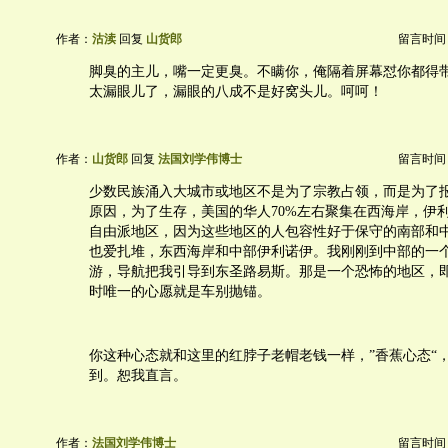
作者：
沽渎
回复
山货郎
留言时间：20
脚臭的主儿，嘴一定更臭。不瞒你，俺隔着屏幕怼你都得带
太漏眼儿了，漏眼的八成不是好窝头儿。呵呵！
作者：
山货郎
回复
法国刘学伟博士
留言时间：20
少数民族涌入大城市或地区不是为了宗教占领，而是为了
原因，为了生存，美国的华人70%左右聚集在西海岸，伊
自由派地区，因为这些地区的人包容性好于保守的南部和
也爱扎堆，东西海岸和中部伊利诺伊。我刚刚到中部的一
游，导航把我引导到东圣路易斯。那是一个恐怖的地区，
时唯一的心愿就是车别抛锚。
你这种心态就和这里的红脖子老帽老钱一样，”香蕉心态“，
到。恕我直言。
作者：
法国刘学伟博士
留言时间：20