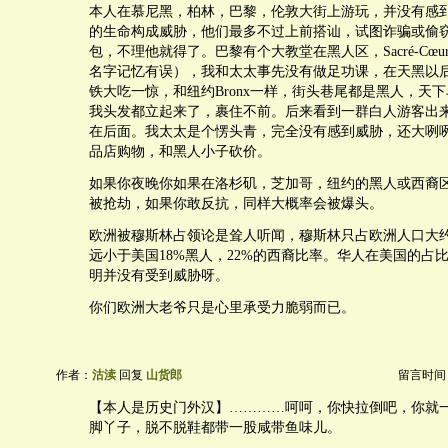
本人在慕尼黑，柏林，巴黎，伦敦大街上游玩，并没有感
的生命构成威胁，他们最多不过上前搭讪，试图诈骗或偷
包，不理他就得了。巴黎有个大教堂在黑人区，Sacré-Cœur Ba
名字记忆有误），我和太太事先没有做足功课，在天黑以
铁大吃一惊，和纽约Bronx一样，街头巷尾都是黑人，天
我头发都立起来了，裹住不前。后来看到一群白人游客出
在后面。我太太是个愣头青，完全没有感到威胁，还大咧
品店购物，和黑人小子砍价。
如果你夜晚你如果在洛杉矶，芝加哥，纽约的黑人或西裔
被抢劫，如果你敢反抗，同样大概率会被爆头。
欧洲被穆斯林占领论是耸人听闻，穆斯林只占欧洲人口大约7
远小于美国18%黑人，22%的西裔比率。华人在美国的占
明并没有受到威胁呀。
你们欧洲大老爷只是心里承受力脆弱而已。
作者：
沽渎
回复
山货郎
留言时间：20
【本人是历史门外汉】…………呵呵，你快拉倒吧，你就
脚丫子，脱不脱鞋都带一股咸带鱼味儿。