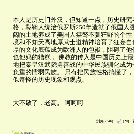
本人是历史门外汉，但知道一点，历史研究
格，鞑靼人统治俄罗斯250年造就了俄国人
阔的土地养成了美国人桀骜不驯狂野的个性
境和不知天高地厚武士道精神培育了狂妄自负
厚的文化底蕴成为欧洲人的包袱，阻碍了他
也他妈的糟糕， 佛教的传入是中国历史上
地把秦皇汉武骁勇善战的中华民族驯化成为
负重的懦弱民族。 只有把民族性格搞懂了
似奇怪的历史现象和观点。
大不敬了，老高。 呵呵呵
浏览(2346)
(20)