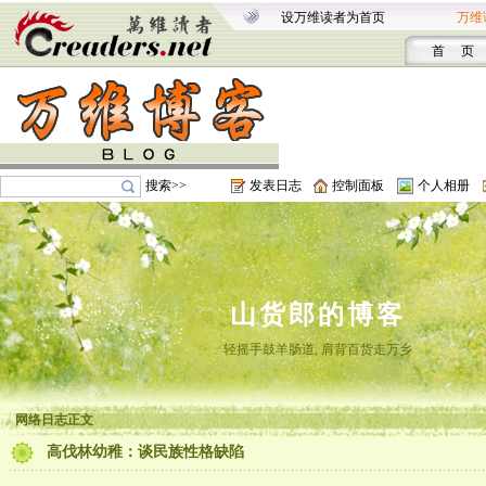
设万维读者为首页
万维
首 页
搜索>>
发表日志
控制面板
个人相册
山货郎的博客
轻摇手鼓羊肠道, 肩背百货走万乡
网络日志正文
高伐林幼稚：谈民族性格缺陷