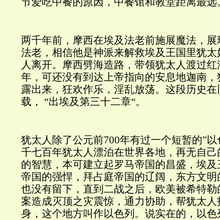
节爱吃中餐的原因，中餐馆和教堂距离最远
两千年前，摩西在埃及法老前施展魔法，展
法老，相信他是神派来解救埃及王国里犹太
人离开。摩西劈海造路，带领犹太人渡过红
年，可还没有到达上帝指向的安息地迦南，
露出来，狂欢作乐，淫乱放荡。这段历史在
载， “出埃及第三十二章“。
犹太人除了公元前700年有过一个短暂的”以
千七百年犹太人漂泊在世界各地，再无自己
的智慧，本可建立起罗马帝国的昌盛，埃及
帝国的强悍，拜占庭帝国的辽阔，东方文明
也没有留下，直到二战之后，欧美被希特勒
案造成灭顶之灾震惊，通力协助，帮犹太人
身，这个地方叫作以色列。说实在的，以色