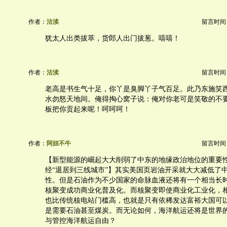
作者：
沽渎
留言时间：20
犹太人出类拔萃，货郎人出门拔葱。嘻嘻！
作者：
沽渎
留言时间：20
老高是书生气十足，你丫是臭脚丫子气百足。此乃东施笑
水勿怒天地间。俺得掏心窝子说：俺对你老可是笑敬的不
板把你贡起来呢！呵呵呵！
作者：
阿妞不牛
留言时间：20
【新型能源的崛起大大削弱了中东的地缘政治地位的重要
经“退居到三线城市”】其实美国页岩油开采就大大减低了
性。但是石油作为不少国家的命脉血液还将有一个相当长
核聚变成功商业化普及化。而核聚变即使商业化工业化，
也比传统核电站门槛高，也就是只有依稀发达富裕大国可
是需要石油甚至煤炭。而无论如何，海洋航运还将是世界
与管控海洋航运自由？