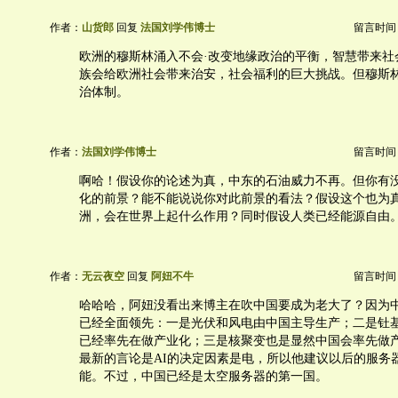
作者：
山货郎
回复
法国刘学伟博士
留言时间：20
欧洲的穆斯林涌入不会·改变地缘政治的平衡，智慧带来社
族会给欧洲社会带来治安，社会福利的巨大挑战。但穆斯
治体制。
作者：
法国刘学伟博士
留言时间：20
啊哈！假设你的论述为真，中东的石油威力不再。但你有
化的前景？能不能说说你对此前景的看法？假设这个也为
洲，会在世界上起什么作用？同时假设人类已经能源自由
作者：
无云夜空
回复
阿妞不牛
留言时间：20
哈哈哈，阿妞没看出来博主在吹中国要成为老大了？因为
已经全面领先：一是光伏和风电由中国主导生产；二是钍
已经率先在做产业化；三是核聚变也是显然中国会率先做
最新的言论是AI的决定因素是电，所以他建议以后的服务
能。不过，中国已经是太空服务器的第一国。