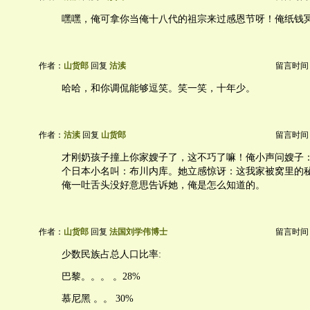
嘿嘿，俺可拿你当俺十八代的祖宗来过感恩节呀！俺纸钱
作者：
山货郎
回复
沽渎
留言时间：20
哈哈，和你调侃能够逗笑。笑一笑，十年少。
作者：
沽渎
回复
山货郎
留言时间：20
才刚奶孩子撞上你家嫂子了，这不巧了嘛！俺小声问嫂子
个日本小名叫：布川内库。她立感惊讶：这我家被窝里的
俺一吐舌头没好意思告诉她，俺是怎么知道的。
作者：
山货郎
回复
法国刘学伟博士
留言时间：20
少数民族占总人口比率:
巴黎。。。 。28%
慕尼黑 。。 30%