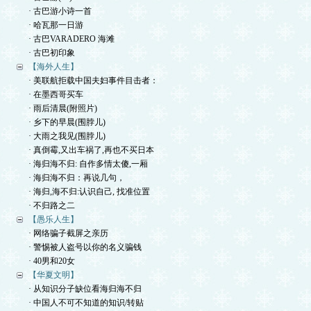
· 古巴游小诗一首
· 哈瓦那一日游
· 古巴VARADERO 海滩
· 古巴初印象
【海外人生】
· 美联航拒载中国夫妇事件目击者：
· 在墨西哥买车
· 雨后清晨(附照片)
· 乡下的早晨(围脖儿)
· 大雨之我见(围脖儿)
· 真倒霉,又出车祸了,再也不买日本
· 海归海不归: 自作多情太傻,一厢
· 海归海不归：再说几句，
· 海归,海不归:认识自己, 找准位置
· 不归路之二
【愚乐人生】
· 网络骗子截屏之亲历
· 警惕被人盗号以你的名义骗钱
· 40男和20女
【华夏文明】
· 从知识分子缺位看海归海不归
· 中国人不可不知道的知识/转贴