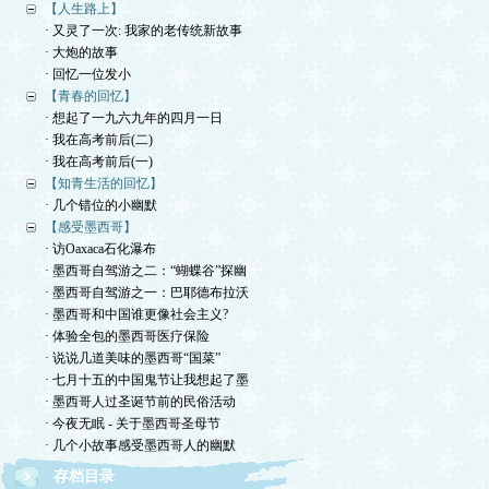
【人生路上】
· 又灵了一次: 我家的老传统新故事
· 大炮的故事
· 回忆一位发小
【青春的回忆】
· 想起了一九六九年的四月一日
· 我在高考前后(二)
· 我在高考前后(一)
【知青生活的回忆】
· 几个错位的小幽默
【感受墨西哥】
· 访Oaxaca石化瀑布
· 墨西哥自驾游之二：“蝴蝶谷”探幽
· 墨西哥自驾游之一：巴耶德布拉沃
· 墨西哥和中国谁更像社会主义?
· 体验全包的墨西哥医疗保险
· 说说几道美味的墨西哥“国菜”
· 七月十五的中国鬼节让我想起了墨
· 墨西哥人过圣诞节前的民俗活动
· 今夜无眠 - 关于墨西哥圣母节
· 几个小故事感受墨西哥人的幽默
存档目录