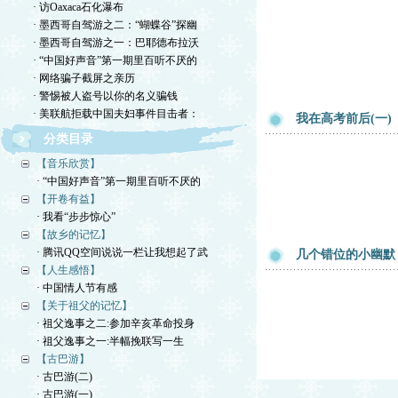
· 访Oaxaca石化瀑布
· 墨西哥自驾游之二：“蝴蝶谷”探幽
· 墨西哥自驾游之一：巴耶德布拉沃
· “中国好声音”第一期里百听不厌的
· 网络骗子截屏之亲历
· 警惕被人盗号以你的名义骗钱
· 美联航拒载中国夫妇事件目击者：
我在高考前后(一)
分类目录
【音乐欣赏】
· “中国好声音”第一期里百听不厌的
【开卷有益】
· 我看“步步惊心”
【故乡的记忆】
· 腾讯QQ空间说说一栏让我想起了武
几个错位的小幽默
【人生感悟】
· 中国情人节有感
【关于祖父的记忆】
· 祖父逸事之二:参加辛亥革命投身
· 祖父逸事之一:半幅挽联写一生
【古巴游】
· 古巴游(二)
· 古巴游(一)