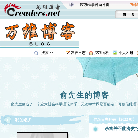
设万维读者为首页
万维
首 页
搜索>>
发表日志
控制面板
个人相册
俞先生的博客
俞先生创造了一个宏大社会科学理论体系，无论学术界是否鉴定，可确信此理
网络日志列表 【2022-03】
我的名片
“杀富并不能济贫