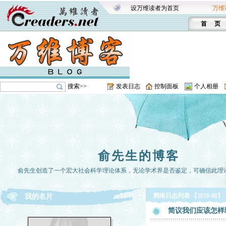
设万维读者为首页
万维
首 页
搜索>>
发表日志
控制面板
个人相册
俞先生的博客
俞先生创造了一个宏大社会科学理论体系，无论学术界是否鉴定，可确信此理
网络日志列表 【2018-08】
我的名片
简议我们应该怎样