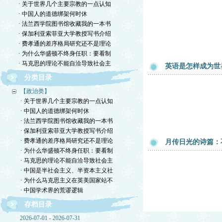
· 关于世界几个主要宗教的一点认知
· 中国人的道德绑架何时休
· 法兰西学院图书馆收藏我的一本书
· 保加利亚索菲亚大学教授写书介绍
· 费孝通的差序格局研究还不是理论
· 为什么华盛顿不终身任职：要看制
· 马克思的理论不能自洽导致社会主
英语是怎样成为世
分类目录
【政治类】
· 关于世界几个主要宗教的一点认知
· 中国人的道德绑架何时休
· 法兰西学院图书馆收藏我的一本书
· 保加利亚索菲亚大学教授写书介绍
· 费孝通的差序格局研究还不是理论
月传日光的诗篇：
· 为什么华盛顿不终身任职：要看制
· 马克思的理论不能自洽导致社会主
· 中国是半社会主义、半资本主义社
· 为什么马克思主义在英美国家站不
· 中国学术界的荒谬逻辑
存档目录
2026-07-01 - 2026-07-31