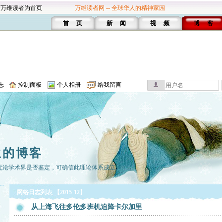
设万维读者为首页
万维读者网 -- 全球华人的精神家园
首 页
新 闻
视 频
博 客
志
控制面板
个人相册
给我留言
生的博客
无论学术界是否鉴定，可确信此理论体系成立。
网络日志列表 【2015-12】
从上海飞往多伦多班机迫降卡尔加里