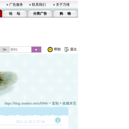
广告服务
联系我们
关于万维
论 坛
分类广告
购 物
帮助
退出
https://blog.creaders.net/u/6944/
>
复制
>
收藏本页
2015-12-30 17:07:40