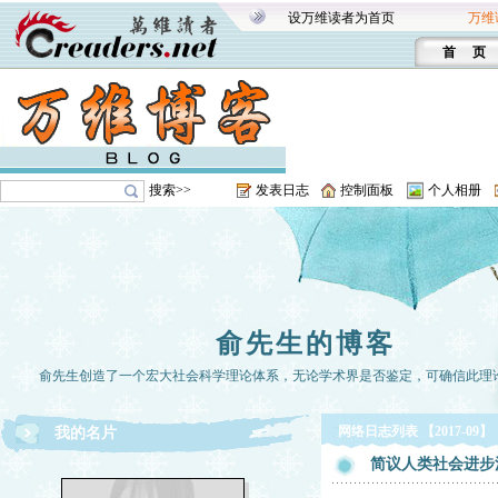
设万维读者为首页
万维
首 页
搜索>>
发表日志
控制面板
个人相册
俞先生的博客
俞先生创造了一个宏大社会科学理论体系，无论学术界是否鉴定，可确信此理
网络日志列表 【2017-09】
我的名片
简议人类社会进步