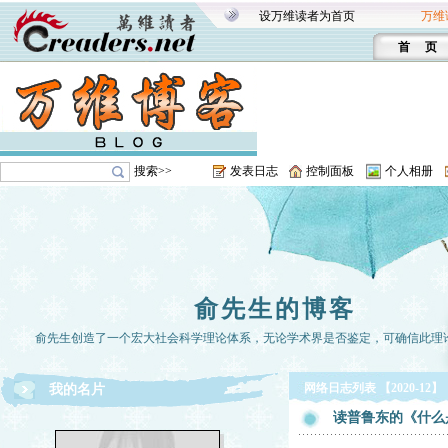
设万维读者为首页
万维
首 页
搜索>>
发表日志
控制面板
个人相册
俞先生的博客
俞先生创造了一个宏大社会科学理论体系，无论学术界是否鉴定，可确信此理
网络日志列表 【2020-12】
我的名片
读普鲁东的《什么