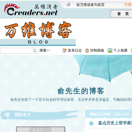
设万维读者为首页
万维
首 页
搜索>>
发表日志
控制面板
个人相册
俞先生的博客
俞先生创造了一个宏大社会科学理论体系，无论学术界是否鉴定，可确信此理
网络日志列表 【2021-04】
我的名片
盘点历史上哲学家