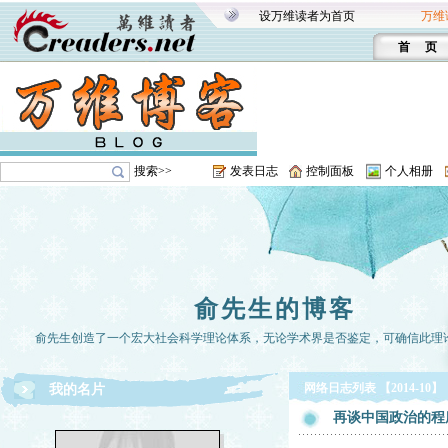
设万维读者为首页
万维
首 页
搜索>>
发表日志
控制面板
个人相册
俞先生的博客
俞先生创造了一个宏大社会科学理论体系，无论学术界是否鉴定，可确信此理
网络日志列表 【2014-10】
我的名片
再谈中国政治的程