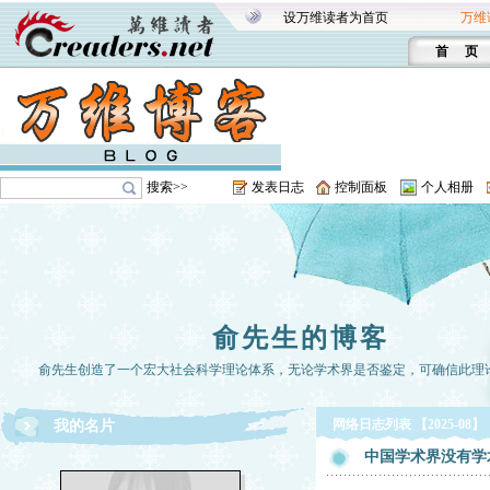
设万维读者为首页
万维
首 页
搜索>>
发表日志
控制面板
个人相册
俞先生的博客
俞先生创造了一个宏大社会科学理论体系，无论学术界是否鉴定，可确信此理
网络日志列表 【2025-08】
我的名片
中国学术界没有学