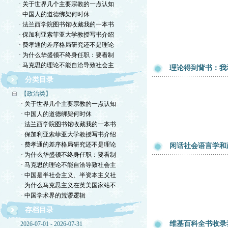
· 关于世界几个主要宗教的一点认知
· 中国人的道德绑架何时休
· 法兰西学院图书馆收藏我的一本书
· 保加利亚索菲亚大学教授写书介绍
· 费孝通的差序格局研究还不是理论
· 为什么华盛顿不终身任职：要看制
· 马克思的理论不能自洽导致社会主
理论得到背书：我
分类目录
【政治类】
· 关于世界几个主要宗教的一点认知
· 中国人的道德绑架何时休
· 法兰西学院图书馆收藏我的一本书
· 保加利亚索菲亚大学教授写书介绍
· 费孝通的差序格局研究还不是理论
闲话社会语言学和
· 为什么华盛顿不终身任职：要看制
· 马克思的理论不能自洽导致社会主
· 中国是半社会主义、半资本主义社
· 为什么马克思主义在英美国家站不
· 中国学术界的荒谬逻辑
存档目录
维基百科全书收录
2026-07-01 - 2026-07-31