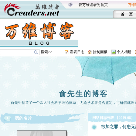
设万维读者为首页
万维
首 页
搜索>>
发表日志
控制面板
个人相册
俞先生的博客
俞先生创造了一个宏大社会科学理论体系，无论学术界是否鉴定，可确信此理
网络日志列表 【2019-08】
我的名片
欲加之罪，何患无