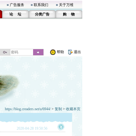
广告服务
联系我们
关于万维
论 坛
分类广告
购 物
帮助
退出
https://blog.creaders.net/u/6944/
>
复制
>
收藏本页
2020-04-28 19:50:56