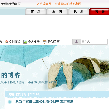
设万维读者为首页
万维读者网 -- 全球华人的精神家园
首 页
新 闻
视 频
博 客
志
控制面板
个人相册
给我留言
生的博客
无论学术界是否鉴定，可确信此理论体系成立。
网络日志列表 【2020-04】
从当年宣讲巴黎公社看今日中国之前途