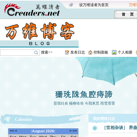
设万维读者为首页
万维
首 页
搜索>>
发表日志
控制面板
个人相册
狦珗陎魚腔痔諦
昔我往矣 楊柳依依 今我來思 雨雪霏霏
我的网络日志
Calendar
［世相杂谈］ 养