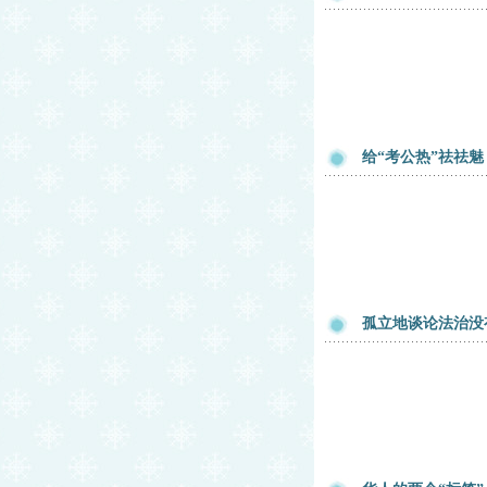
给“考公热”祛祛魅
孤立地谈论法治没