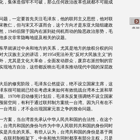
化，集体造假牢不可破，那么任何政治改革也就都不可能成
问题，一定要首先关注毛泽东，他的联邦主义思想，他对联
发信
宋教仁，但与宋又不谋而合，这个方向才是东亚大陆组建政
然，
1949
后限于国内右派到处伺机而动的险恶政治形势，毛
他多次非常隐晦地提及相关的议题。
东早就谈过中央和地方的关系，尤其是地方的放权分权的问
对大汉族主义的讲话，对
1954
宪法补充“反对大民族主义”的
外，尤其是文化大革命，全面发动群众，废弃右派控制的官
实现地方自治，这些都反映出毛泽东推动现代中国的深层政
大后的修宪阶段，毛泽东公然提议，绝不设立国家主席，这
泽东很可能就已经在考虑未来如何有效统战台湾本土派和草
题。
1970
年启动修宪计划后，毛泽东反复强调绝不设立国家
预留空间，有利于通过联邦制方案统一台湾。因为只有在不
一台湾后，才不会出现国家元首之争的致命问题。
一方案，当台湾首先承认中华人民共和国的合法性，在这个
，台湾共和国的身份与作为中华人民联邦共和国的身份同时
实是共生的关系。有些人认为，台湾共和国的身份是基于两
。在联邦制框架下，中央和地方同时都享有部分主权，只是