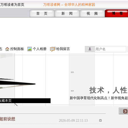
设万维读者为首页
万维读者网 -- 全球华人的精神家园
首 页
新 闻
视 频
博 客
志
控制面板
个人相册
给我留言
技术，人性
新中国孕育现代化制高点！新华视角超
收藏本页
超前设想
2026-05-09 22:11:13