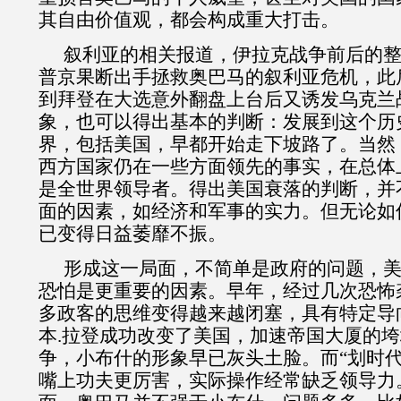
其自由价值观，都会构成重大打击。
叙利亚的相关报道，伊拉克战争前后的
普京果断出手拯救奥巴马的叙利亚危机，此
到拜登在大选意外翻盘上台后又诱发乌克兰
象，也可以得出基本的判断：发展到这个历
界，包括美国，早都开始走下坡路了。
当然
西方国家仍在一些方面领先的事实，在总体
是全世界领导者。得出美国衰落的判断，并
面的因素，如经济和军事的实力。但无论如
已变得日益萎靡不振。
形成这一局面，不简单是政府的问题，
恐怕是更重要的因素。早年，经过几次恐怖
多政客的思维变得越来越闭塞，具有特定导
本
.
拉登成功改变了美国，加速帝国大厦的垮
争，小布什的形象早已灰头土脸。而“划时代
嘴上功夫更厉害，实际操作经常缺乏领导力