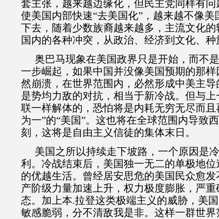
套主张，越来越边缘化，但民主党同样有问
使美国内部快速“去美国化”，越来越不像美
下去，随着少数族裔越来越多，主流文化的
国内的各种冲突，从政治、经济到文化、种
奥巴马现象在美国政界只是开始，而不
一步崛起，如果中国并没像美国预期的那样
然崩溃，在世界范围内，必然形成中美主导
是势均力敌的对抗，相当于新冷战。但与上
联一样解体的，恐怕将是内耗无穷无尽而且
为一”的“美国”。这也将在全球范围内导致
刻，这将是自由主义信徒的集体末日。
美国之所以持续走下坡路，一个原因是
利。冷战结束后，美国独一无二的单极地位
的优越生活。曾经居安思危的美国民众愈发
产阶级力量加速上升，权力极度膨胀，严重
态。加上本
.
拉登这类极端主义的威胁，美国
敏感脆弱，分不清敌我是非。
这样一群世界