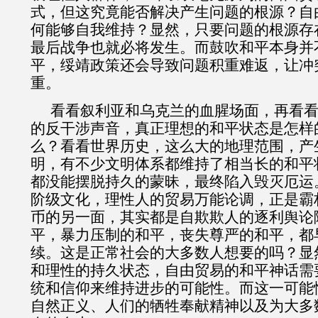
式，但这究竟能否解决产生问题的根源？自
何能够自我维持？显然，只要问题的根源存
最后战争也就必将发生。而鼓吹和平本身并
平，绥靖政策还会导致问题积重难返，让冲
重。
看看叙利亚和乌克兰的血腥场面，再看
的反干涉声音，真正理想的和平状态是怎样
么？看看世界历史，这么大的地理范围，产
明，有不少文明体系都维持了相当长的和平
都没能摆脱持久的蒙昧，最终陷入毁灭厄运
阶级文化，理性人的贸易万能论调，正是霸
币的另一面，其实都是自欺欺人的逐利舆论
平，暴力压制的和平，丧失尊严的和平，都
续。这是正常社会的大多数人想要的吗？显
和理性的持久状态，自由贸易的和平神话需
统和信仰来维持进步的可能性。而这一可能
自然正义、人们的牺牲奉献精神以及为大多