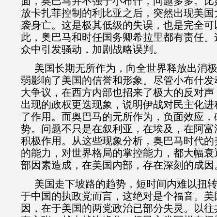
面，奥巴马并不强于小布什，问题多多。比
放卡扎菲控制的利比亚之后，突然出现美国
袭身亡。这是极其低级的失误，也是完全可
此，奥巴马和时任国务卿希拉里都有责任。
众中引发骚动，加剧战略误判。
美国长期无所作为，向全世界释放出消
弱影响了美国的信誉和形象。尽管小布什发
大争议，在西方内部也招来了极大的反对声
出现的政权更迭现象，说明伊战对民主化进
了作用。而奥巴马的无所作为，负面效应，
势。问题不只是在叙利亚，在埃及，在阿富
积极作用。
从这些现象分析，奥巴马时代的
的能力，对世界格局的掌控能力，都大幅衰
部因素造成，在美国内部，存在深刻的成因
美国走下坡路的趋势，短时间内难以扭
于中国的执政党而言，这绝对是个福音。美
因，在于美国的两党政治已部分失灵。以往