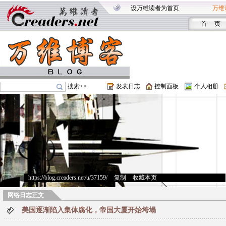
设万维读者为首页
万维
首 页
搜索>>
发表日志
控制面板
个人相册
https://blog.creaders.net/u/37159/
>
复制
>
收藏本页
网络日志正文
美国逐渐陷入集体腐化，帝国大厦开始垮塌