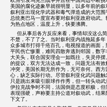
欧洲引发乌克兰战争并且在中国周边不断挑
美国的腐化迹象早就很明显，以多年前的叙
叙利亚出现化学武器和毒气弹造成的大范围
总统奥巴马一度宣布要对叙利亚政府动武。
为热点地区，温度上升，快要沸腾。
但从事后各方反应来看，事情却没这么
不楚，不了了之。当时叙利亚内战拖延多年
众多城市打得千疮百孔，电视报道的画面，
平民伤亡惨重，难民四散奔逃到邻国，数字
大关头，联合国安理会一如既往，失灵停摆
的提议，双方无法达成一致，问题无法有效
冲突，美国长期无所作为，无可奈何。西方
心，缺乏实际行动。尽管叙利亚化武问题触
只是跳出来吸引眼球作作秀，但一转头动武
伊拉克战争时不同，法国倒是态度积极，但
表现强硬，声称要主持公道对叙动武，结果
下文了。