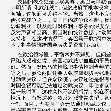
美国的表态更是自取其辱，奥巴马早就
申明所谓“化武红线”，但叙政府军根本没拿
领袖，这颜面可丢得不轻。当然，这也不完
伊拉克战争之后，美国国内就争议不断，反
涉叙利亚，以及此时对叙利亚事务的深度介
反对声音相当高。据当时的统计数据，“动武
支持者。在这种情况下，奥巴马干脆“闷声发
术，将事情推给国会表决是否支持动武。
在政治领域里，平衡术并不鲜见。但问
已陷入艰难处境，美国动武减少血腥的平民
好。然而，奥巴马的推脱把事情推到当年的
这之后，参众两院还要大张旗鼓剑拔弩张地
过动武决议，但在众议院，决议还还是很有
时国会很可能无法通过动武决议，即使参众
延一段时间。这种久拖不决的感觉，实在不
情况下，有报道称：叙反对派非常失望，甚
什”。而且，当美国国会无法通过动武决议
重损害奥巴马的个人威望，甚至对美国的国