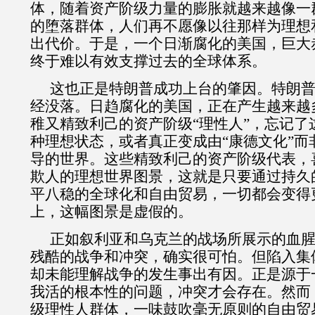
体，随着资产阶级力量的膨胀就越来越像一
的堕落群体，人们再不愿像以往那样为理想
出代价。于是，一个日渐腐化的美国，巨大
终于难以有效支撑过去的全球体系。
这也正是特朗普成功上台的肇因。特朗
经没落。
日趋
腐化的美国，正在产生越来越
稚又精致利己的资产阶级“理性人”，忘记了
种理想状态，或者真正变成由“康德文化”而
导的世界。这些精致利己的资产阶级代表，
欺人的理想世界图景，这就是只要通过持久
平八稳的全球化和自由贸易，一切都会变得
上，这幅图景是虚假的。
正如叙利亚和乌克兰的战场所展示的血
残酷的战争和冲突，确实很可怕。但陷入集
却未能理解战争的发生事出有因。正是源于
我活的根本性的问题，冲突才会存在。然而
级理性人群体，一味鼓吹毫无原则的自由贸