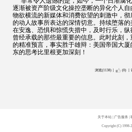
非常令人遗憾的是，如今，一个日渐腐
逐渐被资产阶级文化操控垄断的异化个人自
物欲横流的新媒体和消费欲望的刺激中，彻
的动人故事所表达的深情切意。持续堕落的
在安逸、恐惧和惊慌失措中，及时行乐，纵
曾经承载的那些最重要的信息。此时此刻，
的精准预言，事实胜于雄辩：美国帝国大厦
东的思考比里根更加深刻！
浏览(1138)
(0)
关于本站
|
广告服务
|
Copyright (C) 1998-2