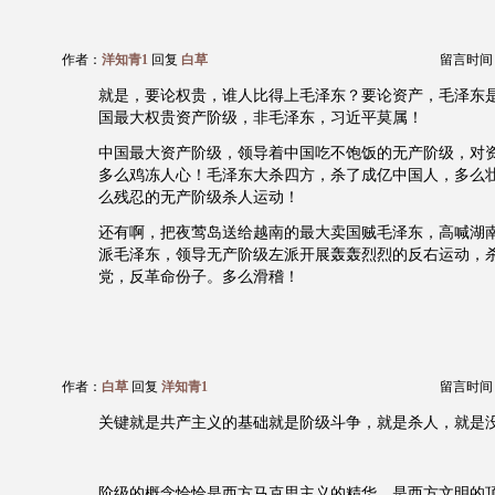
作者：
洋知青1
回复
白草
留言时间：20
就是，要论权贵，谁人比得上毛泽东？要论资产，毛泽东
国最大权贵资产阶级，非毛泽东，习近平莫属！
中国最大资产阶级，领导着中国吃不饱饭的无产阶级，对
多么鸡冻人心！毛泽东大杀四方，杀了成亿中国人，多么
么残忍的无产阶级杀人运动！
还有啊，把夜莺岛送给越南的最大卖国贼毛泽东，高喊湖
派毛泽东，领导无产阶级左派开展轰轰烈烈的反右运动，
党，反革命份子。多么滑稽！
作者：
白草
回复
洋知青1
留言时间：20
关键就是共产主义的基础就是阶级斗争，就是杀人，就是
阶级的概念恰恰是西方马克思主义的精华。是西方文明的