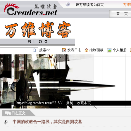
设万维读者为首页
万维
首 页
搜索>>
发表日志
控制面板
个人相册
https://blog.creaders.net/u/37159/
>
复制
>
收藏本页
网络日志正文
中国的政教合一路线，其实是自掘坟墓