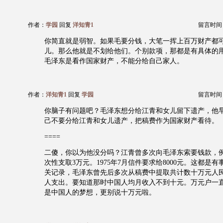
作者：
学园
回复
洋知青1
留言时间：20
你简直就是弱智。如果毛要分钱，大笔一挥上百万财产都
儿。那么他就是不划给他们。个别款项，那都是有具体的
毛泽东是看作国家财产，不能分给自己家人。
作者：
洋知青1
回复
学园
留言时间：20
你脑子有问题吧？毛泽东想分给江青和女儿留下遗产，他
己不要分给江青和女儿遗产，把稿费作为国家财产看待。
====
二傻，你以为他没分吗？江青曾多次向毛泽东索要钱款，例如
次性支取3万元。1975年7月信件要求给8000元。这都是
关记录，毛泽东曾先后多次从稿费中提取共计数十万元人
人支出。要知道那时中国人均月收入不到十元。万元户一
是中国人的梦想，更别说十万元啦。