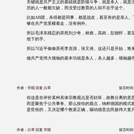
关键就是共产主义的基础就是阶级斗争，就是杀人，就是
历的人一般都欠缺，而没受过教育的人却不在乎这个。
比如AB团，杀得都是同事，都是战友，甚至有的是亲人。
够在共产党里横着走，没有例外。
所以毛泽东残忍的弄死刘少奇，林彪，高岗，彭德怀，甚
他下的手。
所以习近平偷偷弄死李克强，张又侠。这还只是开始，将
做共产党伟大领袖的基本功就是杀人，杀人越多，领袖越
作者：
学园
回复
白草
留言时间：20
你这是在评价某种具体宗教观点是否好坏，政教分离的意
而是聚焦于公共事务。那么按你的观点，纳粹德国的模式
是世俗的，又决定哪个教派正确，煽动德意志民族伟大复
作者：
白草
回复
学园
留言时间：20