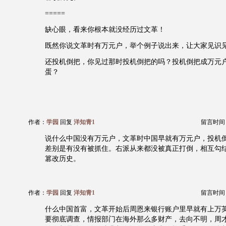
=====
缺心眼，看来你根本就没经历过文革！
既然你说文革时有万元户，举个例子说出来，让大家见识
还投机倒把，你见过那时投机倒把的吗？投机倒把成万元
蛋？
作者：
学园
回复
洋知青1
留言时间：20
说什么中国没有万元户，文革时中国早就有万元户，投机
差别是有没有被抓住。右派从来都没被真正打倒，相互勾
篡改历史。
作者：
学园
回复
洋知青1
留言时间：20
什么中国首富，文革开始后周恩来银行账户里早就有上万
要彻底调查，情报部门在海外那么多财产，去向不明，周