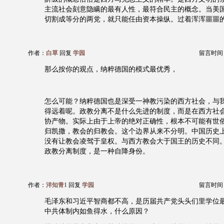
主流社会刻意隐瞒的最有人性，最符合民主的概念。当美
切割成等分的两党，就只能任由资本操纵。过着浑浑噩噩
作者：
白草
回复
学园
留言时间：20
那么按你的观点，纳粹德国的模式最优秀，
怎么可能？纳粹德国也是深受一神教污染的西方社会，与
得远着呢。政教分离不是什么先进的制度，而是在西方社
协产物。实际上由于上帝的绝对正确性，根本不可能有世
归凯撒，教会的归教会。这个边界从来不分明。中国历史
没有让教会凌驾于皇权。与西方教会大于国王的历史不同
政教分离制度，是一种自降身份。
作者：
洋知青1
回复
学园
留言时间：20
毛泽东和习近平智商都不高，是历届共产党头头们里学位
中共体制内如鱼得水，什么原因？