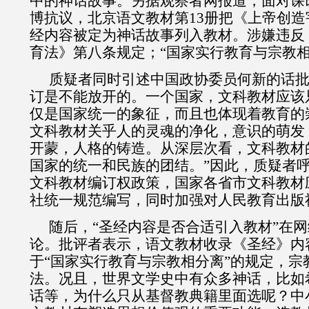
中的神话故事。另据观察者网报道，面对课
博抗议，北京语文教材第
13
册把《上帝创造
经内容被定为神话故事列入教材。涉嫌违反
育法》第八条规定；“国家实行教育与宗教相
质疑者同时引述中国政协委员何新的话批
订是不能放开的。一个国家，文科教材应该
仅是国家统一的象征，而且也体现着教育的
文科教材关乎人的灵魂的净化，意识的萌发
开蒙，人格的铸造。从深层次看，文科教材
国家的统一和民族的团结。”因此，质疑者
文科教材编订权政策，国家各省市文科教材
社统一规范编写，同时加强对人民教育出版
随后，“圣经内容是否合适引入教材”在
论。批评者表示，语文教材收录《圣经》内
于“国家实行教育与宗教相分离”的规定，宗
法。况且，世界文学史中有众多神话，比如
话等，为什么只从基督教典籍里面选呢？中