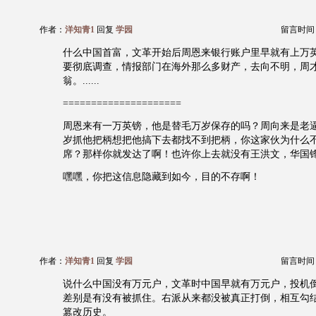
作者：
洋知青1
回复
学园
留言时间：20
什么中国首富，文革开始后周恩来银行账户里早就有上万
要彻底调查，情报部门在海外那么多财产，去向不明，周
翁。......
=====================
周恩来有一万英镑，他是替毛万岁保存的吗？周向来是老
岁抓他把柄想把他搞下去都找不到把柄，你这家伙为什么
席？那样你就发达了啊！也许你上去就没有王洪文，华国
嘿嘿，你把这信息隐藏到如今，目的不存啊！
作者：
洋知青1
回复
学园
留言时间：20
说什么中国没有万元户，文革时中国早就有万元户，投机
差别是有没有被抓住。右派从来都没被真正打倒，相互勾
篡改历史。