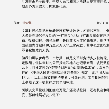
引发暗杀乃至政变。中华人民共和国之所以出现重重问题
残余势力太强大，周就是代表。
作者：
洋知青1
留言时间：20
文革时投机倒把被枪毙还没有统计数据，AI也找不到。中
大多是在1970年发动的“一打三反”运动（打击反革命破坏
窃、投机倒把、铺张浪费）是该罪名入罪的高峰期。据学
国范围内导致约10万至20万人非正常死亡，其中包含因投
罪名被枪毙的人员。
但我们可以参考另一个数据，就是文革时贪污多少被枪毙
定数额，但从当时的公开报道和地方志记录来看，贪污数
以上，且被定性为“情节特别严重”或“影响极坏”的，常被判
行的 《中华人民共和国惩治贪污条例》 规定，贪污旧人民
1万元）以上且情节特别严重者，可处死刑。文革期间的司
上参照了这一极其严厉的早期标准。
所以说文革投机倒把赚成万元户还没被枪毙，还有机会和
度，那就纯属胡说八道了!