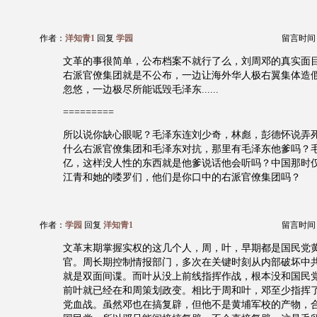
作者：
洋知青1
回复
学园
留言时间：20
文革的事很简单，公布档案不就行了么，刘周邓的真实面
右派官僚集团就是不公布，一边让海外华人极右翼集体造
忽悠，一边极尽所能诋毁毛泽东......
=========
所以说你缺心眼呢？毛泽东连刘少奇，林彪，彭德怀说弄
什么右派官僚集团和毛泽东对抗，那里有毛泽东他爹吗？
亿，这样没人性的东西就是他爹说话他会听吗？中国那时
江青和她的喽罗们，他们是你口中的右派官僚集团吗？
作者：
学园
回复
洋知青1
留言时间：20
文革末期掌握实权的这几个人，周，叶，早期都是国民党
官。周长期控制情报部门，多次在关键时刻从内部破坏中
就是双面间谍。而叶从没上前线指挥作战，根本没和国民党正
前叶就已经在和周策划政变。相比于周和叶，邓至少指挥
党血战。虽然邓也在搞复辟，但他不是黄埔军校的产物，