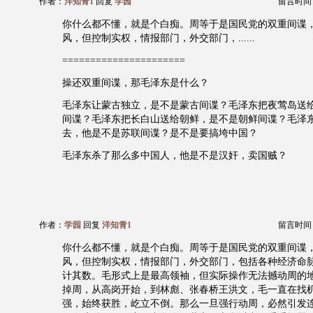
作者：
洋知青1
回复
学园
留言时间：20
你什么都不懂，就是个白痴。周等于是国民党的双重间谍
风，但控制实权，情报部门，外交部门，......
======================
操还双重间谍，那毛泽东是什么？
毛泽东让蒙古独立，是不是蒙古间谍？毛泽东把夜莺岛送
间谍？毛泽东把长白山送给朝鲜，是不是朝鲜间谍？毛泽
去，他是不是苏联间谍？是不是要搞垮中国？
毛泽东杀了那么多中国人，他是不是汉奸，卖国贼？
作者：
学园
回复
洋知青1
留言时间：20
你什么都不懂，就是个白痴。周等于是国民党的双重间谍
风，但控制实权，情报部门，外交部门，包括各种经济命
计其数。毛形式上是最高领袖，但实际操作无法撼动周的
掉周，从高岗开始，到林彪、张春桥王洪文，毛一直在找
强，始终获胜，屹立不倒。那么一旦强行动周，必然引发