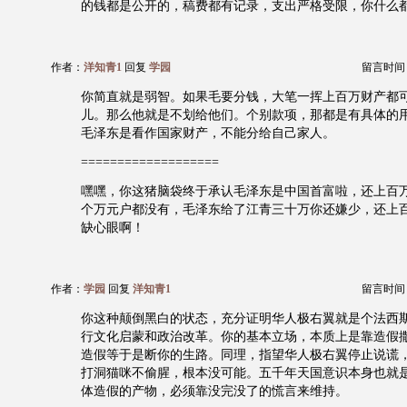
的钱都是公开的，稿费都有记录，支出严格受限，你什么
作者：
洋知青1
回复
学园
留言时间：20
你简直就是弱智。如果毛要分钱，大笔一挥上百万财产都
儿。那么他就是不划给他们。个别款项，那都是有具体的
毛泽东是看作国家财产，不能分给自己家人。
===================
嘿嘿，你这猪脑袋终于承认毛泽东是中国首富啦，还上百
个万元户都没有，毛泽东给了江青三十万你还嫌少，还上
缺心眼啊！
作者：
学园
回复
洋知青1
留言时间：20
你这种颠倒黑白的状态，充分证明华人极右翼就是个法西
行文化启蒙和政治改革。你的基本立场，本质上是靠造假
造假等于是断你的生路。同理，指望华人极右翼停止说谎
打洞猫咪不偷腥，根本没可能。五千年天国意识本身也就
体造假的产物，必须靠没完没了的慌言来维持。