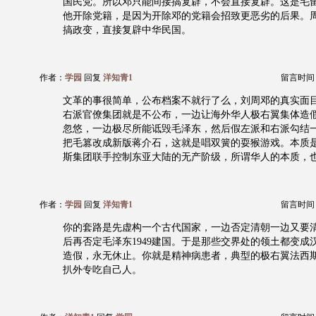
国民党。所以邓只能间接搞复辟，不会直接复辟。这是毛
他开除党籍，是因为开除邓的党籍会招致更恶劣的后果。
搞政变，直接复辟中华民国。
作者：
学园
回复
洋知青1
留言时间：20
文革的事很简单，公布档案不就行了么，刘周邓的真实面
右派官僚集团就是不公布，一边让海外华人极右翼集体造
忽悠，一边极尽所能诋毁毛泽东，然后假左派和右派勾结
把毛篡改成新版蒋介石，这就是唱双簧的耍猴游戏。本质
斯集团联手控制东亚大陆的无产阶级，所谓华人的本质，
作者：
学园
回复
洋知青1
留言时间：20
你的套路是先虚构一个古代国家，一边否定清朝一边又要
后再否定毛泽东1949建国。于是那些交界处的领土都变成
造假，永无休止。你就是精神病患者，典型的极右翼法西
扒外专吃自己人。