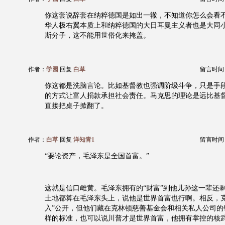
你这套说辞套在纳粹德国是如出一辙，不知道你怎么会看
华人极右翼本质上和纳粹德国的大日耳曼主义者也是大同
斯分子，这不能用世俗化来掩盖。
作者：
学园
回复
白草
留言时间：20
你这都是洗脑言论。比如基督教也强调阶级斗争，只是手
的方式让富人捐款承担社会责任。马克思的理论是远比基
直接把桌子掀翻了。
作者：
白草
回复
洋知青1
留言时间：20
“要论资产，毛泽东是全国首富。”
这就是信口雌黄。毛泽东拥有的“财富”到他儿孙这一辈还
土地都算在毛泽东头上，说他是世界首富也行啊。相反，克
入”公开，但他们藏在克林顿慈善基金会和相关私人公司的
样的标准，也可以说川普才是世界首富，他拥有掌控的核