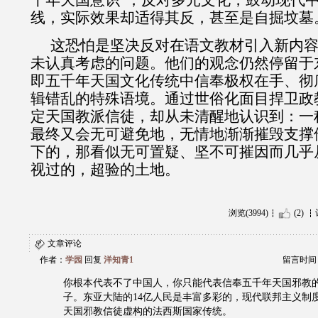
千年天国意识”，反对多元文化，鼓动现代
线，实际效果却适得其反，甚至是自掘坟墓
这恐怕是坚决反对在语文教材引入新内
未认真考虑的问题。他们的观念仍然停留于
即五千年天国文化传统中信奉极权在手、彻
辑错乱的特殊语境。通过世俗化面目捍卫政
定天国教派信徒，却从未清醒地认识到：一
最终又会无可避免地，无情地渐渐摧毁支撑
下的，那看似无可置疑、坚不可摧因而几乎
视过的，超验的土地。
浏览(3994)
(2)
文章评论
作者：
学园
回复
洋知青1
留言时间：20
你根本代表不了中国人，你只能代表信奉五千年天国邪教
子。东亚大陆的14亿人民是丰富多彩的，现代联邦主义制
天国邪教信徒虚构的法西斯国家传统。