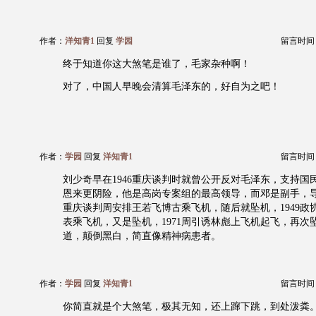
作者：
洋知青1
回复
学园
留言时间：20
终于知道你这大煞笔是谁了，毛家杂种啊！
对了，中国人早晚会清算毛泽东的，好自为之吧！
作者：
学园
回复
洋知青1
留言时间：20
刘少奇早在1946重庆谈判时就曾公开反对毛泽东，支持国
恩来更阴险，他是高岗专案组的最高领导，而邓是副手，导致
重庆谈判周安排王若飞博古乘飞机，随后就坠机，1949政
表乘飞机，又是坠机，1971周引诱林彪上飞机起飞，再次
道，颠倒黑白，简直像精神病患者。
作者：
学园
回复
洋知青1
留言时间：20
你简直就是个大煞笔，极其无知，还上蹿下跳，到处泼粪