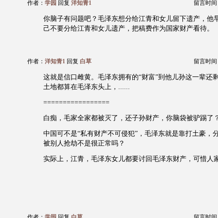
作者：
学园
回复
洋知青1
留言时间：20
你脑子有问题吧？毛泽东想分给江青和女儿留下遗产，他
己不要分给江青和女儿遗产，把稿费作为国家财产看待。
作者：
洋知青1
回复
白草
留言时间：20
这就是信口雌黄。毛泽东拥有的“财富”到他儿孙这一辈还
土地都算在毛泽东头上，......
=================
白痴，毛家全家都被灭了，还子孙财产，你脑袋被驴踢了
中国可不是“私有财产不可侵犯”，毛泽东就是靠打土豪，
被别人抢劫不是很正常吗？
实际上，江青，毛泽东女儿都要讨回毛泽东财产，可惜人
作者：
学园
回复
白草
留言时间：20