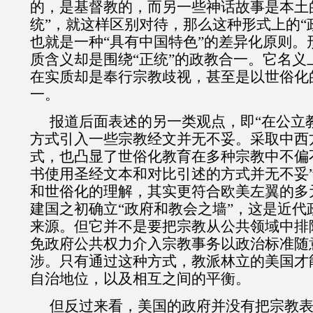
的，是基督教的，而另一些神话故事是本土
统”，就这样区别对待，那么这种形式上的“
也就是一种“具有中国特色”的差异化原则。
质含义却是围绕“正统”的政教合一。
它名义
在实质却是奉行宗教歧视，甚至是以世俗化
一。
报道后面表述的另一类观点，即“在公立
方式引入一些宗教经文并无不妥。采取中西
式，也凸显了世俗化教育在多种宗教中不偏
书使用圣经文本和对比引述的方式并无不妥
和世俗化的理解，其实更符合欧美左翼的多
建国之初确立“政府和教会之墙”，这是近代
来源。但它并不是要把宗教从公共领域中排
免政府公共权力介入宗教事务以政治标准随
涉。只有通过这种方式，教派林立的美国才
自治地位，以及相互之间的平衡。
但反过来看，美国的政府并没有把宗教