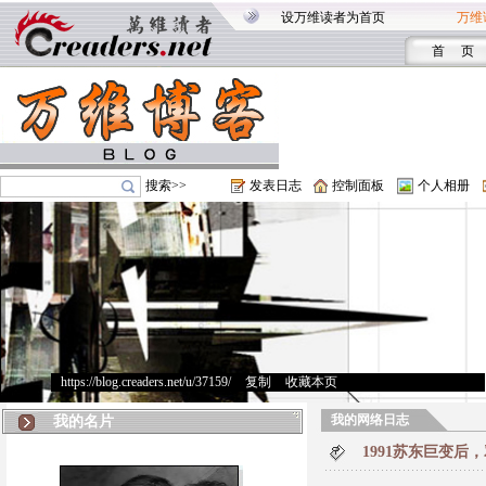
设万维读者为首页
万维
首 页
搜索>>
发表日志
控制面板
个人相册
https://blog.creaders.net/u/37159/
>
复制
>
收藏本页
我的网络日志
我的名片
1991苏东巨变