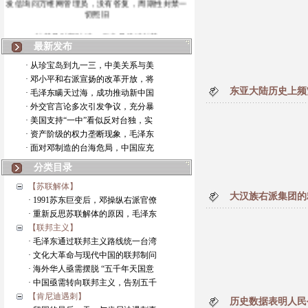
切照旧
封禁是时断时续，但也是持续封禁
最新发布
第三次封禁的情况
· 从珍宝岛到九一三，中美关系与美
· 邓小平和右派宣扬的改革开放，将
此前两次封禁的情况
东亚大陆历史上频
· 毛泽东瞒天过海，成功推动新中国
· 外交官言论多次引发争议，充分暴
本博客暂停更新
· 美国支持“一中”看似反对台独，实
· 资产阶级的权力垄断现象，毛泽东
· 面对邓制造的台海危局，中国应充
分类目录
【苏联解体】
大汉族右派集团的
· 1991苏东巨变后，邓操纵右派官僚
· 重新反思苏联解体的原因，毛泽东
【联邦主义】
· 毛泽东通过联邦主义路线统一台湾
· 文化大革命与现代中国的联邦制问
· 海外华人亟需摆脱 “五千年天国意
· 中国亟需转向联邦主义，告别五千
【肯尼迪遇刺】
历史数据表明人民