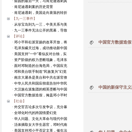
· 留园的最后一天，与肯尼迪遇刺真
· 肯尼迪遇刺案的历史背景
· 肯尼迪遇刺，美国走向衰落的转折
【九一三事件】
· 从珍宝岛到九一三，中美关系与美
· 九一三事件无法公开的黑幕，导致
【评论】
· 邓小平和右派宣扬的改革开放，将
中国官方数据造假
· 毛泽东瞒天过海，成功推动新中国
· 美国支持“一中”看似反对台独，实
· 资产阶级的权力垄断现象，毛泽东
· 面对邓制造的台海危局，中国应充
· 邓和美台联手制造“民族复兴”幻觉
· 南京大屠杀是美台和中共右派官僚
· 中华人民共和国应彻底告别中华民
中国的新保守主义
· 大汉族右派集团的精英垄断与中国
· 中国官方数据造假，掩盖邓小平时
【社会】
· 外交官言论多次引发争议，充分暴
· 全球化时代的跨国情爱幻觉
· 华人问题、文化大革命与现代中国
· 活体摘取女大学生器官，邓时代南
· 美国支持邓小平否定文革，催生法