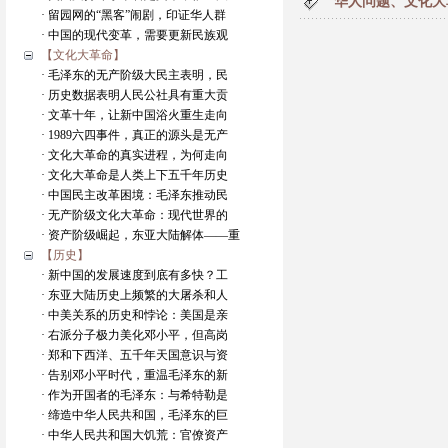
华人问题、文化大
· 留园网的“黑客”闹剧，印证华人群
· 中国的现代变革，需要更新民族观
【文化大革命】
· 毛泽东的无产阶级大民主表明，民
· 历史数据表明人民公社具有重大贡
· 文革十年，让新中国浴火重生走向
· 1989六四事件，真正的源头是无产
· 文化大革命的真实进程，为何走向
· 文化大革命是人类上下五千年历史
· 中国民主改革困境：毛泽东推动民
· 无产阶级文化大革命：现代世界的
· 资产阶级崛起，东亚大陆解体——重
【历史】
· 新中国的发展速度到底有多快？工
· 东亚大陆历史上频繁的大屠杀和人
· 中美关系的历史和悖论：美国是亲
· 右派分子极力美化邓小平，但高岗
· 郑和下西洋、五千年天国意识与资
· 告别邓小平时代，重温毛泽东的新
· 作为开国者的毛泽东：与希特勒是
· 缔造中华人民共和国，毛泽东的巨
· 中华人民共和国大饥荒：官僚资产