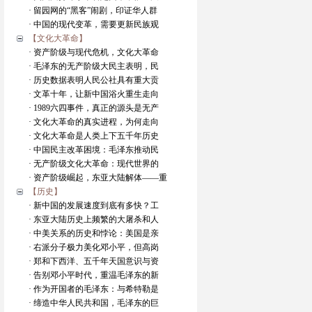
· 留园网的“黑客”闹剧，印证华人群
· 中国的现代变革，需要更新民族观
【文化大革命】
· 资产阶级与现代危机，文化大革命
· 毛泽东的无产阶级大民主表明，民
· 历史数据表明人民公社具有重大贡
· 文革十年，让新中国浴火重生走向
· 1989六四事件，真正的源头是无产
· 文化大革命的真实进程，为何走向
· 文化大革命是人类上下五千年历史
· 中国民主改革困境：毛泽东推动民
· 无产阶级文化大革命：现代世界的
· 资产阶级崛起，东亚大陆解体——重
【历史】
· 新中国的发展速度到底有多快？工
· 东亚大陆历史上频繁的大屠杀和人
· 中美关系的历史和悖论：美国是亲
· 右派分子极力美化邓小平，但高岗
· 郑和下西洋、五千年天国意识与资
· 告别邓小平时代，重温毛泽东的新
· 作为开国者的毛泽东：与希特勒是
· 缔造中华人民共和国，毛泽东的巨