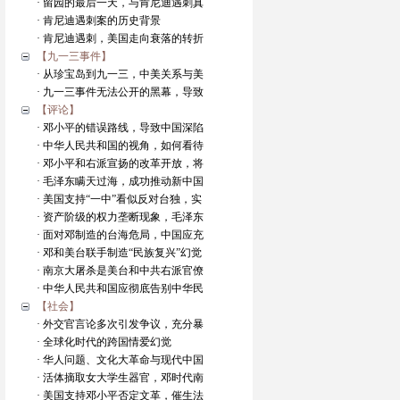
· 留园的最后一天，与肯尼迪遇刺真
· 肯尼迪遇刺案的历史背景
· 肯尼迪遇刺，美国走向衰落的转折
【九一三事件】
· 从珍宝岛到九一三，中美关系与美
· 九一三事件无法公开的黑幕，导致
【评论】
· 邓小平的错误路线，导致中国深陷
· 中华人民共和国的视角，如何看待
· 邓小平和右派宣扬的改革开放，将
· 毛泽东瞒天过海，成功推动新中国
· 美国支持“一中”看似反对台独，实
· 资产阶级的权力垄断现象，毛泽东
· 面对邓制造的台海危局，中国应充
· 邓和美台联手制造“民族复兴”幻觉
· 南京大屠杀是美台和中共右派官僚
· 中华人民共和国应彻底告别中华民
【社会】
· 外交官言论多次引发争议，充分暴
· 全球化时代的跨国情爱幻觉
· 华人问题、文化大革命与现代中国
· 活体摘取女大学生器官，邓时代南
· 美国支持邓小平否定文革，催生法