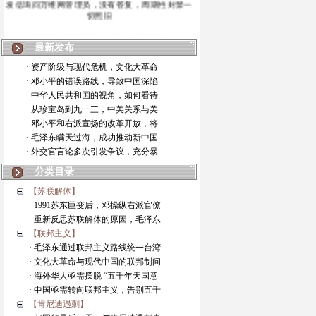
发信询问万维网管理员，没有答复，周期性封禁一
切照旧
封禁是时断时续，但也是持续封禁
最新发布
第三次封禁的情况
· 资产阶级与现代危机，文化大革命
· 邓小平的错误路线，导致中国深陷
此前两次封禁的情况
· 中华人民共和国的视角，如何看待
· 从珍宝岛到九一三，中美关系与美
本博客暂停更新
· 邓小平和右派宣扬的改革开放，将
· 毛泽东瞒天过海，成功推动新中国
· 外交官言论多次引发争议，充分暴
分类目录
【苏联解体】
· 1991苏东巨变后，邓操纵右派官僚
· 重新反思苏联解体的原因，毛泽东
【联邦主义】
· 毛泽东通过联邦主义路线统一台湾
· 文化大革命与现代中国的联邦制问
· 海外华人亟需摆脱 “五千年天国意
· 中国亟需转向联邦主义，告别五千
【肯尼迪遇刺】