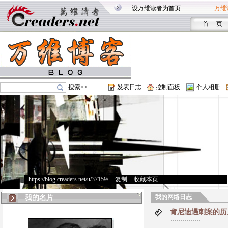
设万维读者为首页
万维
首 页
搜索>>
发表日志
控制面板
个人相册
https://blog.creaders.net/u/37159/
>
复制
>
收藏本页
我的网络日志
我的名片
肯尼迪遇刺案的历