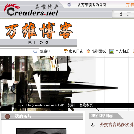
设万维读者为首页
万维
首 页
搜索>>
发表日志
控制面板
个人相册
https://blog.creaders.net/u/37159/
>
复制
>
收藏本页
我的网络日志
我的名片
外交官言论多次引