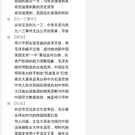
· 留园的最后一天，与肯尼迪遇刺真
· 肯尼迪遇刺案的历史背景
· 肯尼迪遇刺，美国走向衰落的转折
【九一三事件】
· 从珍宝岛到九一三，中美关系与美
· 九一三事件无法公开的黑幕，导致
【评论】
· 邓小平和右派宣扬的改革开放，将
· 毛泽东瞒天过海，成功推动新中国
· 美国支持“一中”看似反对台独，实
· 资产阶级的权力垄断现象，毛泽东
· 面对邓制造的台海危局，中国应充
· 邓和美台联手制造“民族复兴”幻觉
· 南京大屠杀是美台和中共右派官僚
· 中华人民共和国应彻底告别中华民
· 大汉族右派集团的精英垄断与中国
· 中国官方数据造假，掩盖邓小平时
【社会】
· 外交官言论多次引发争议，充分暴
· 全球化时代的跨国情爱幻觉
· 华人问题、文化大革命与现代中国
· 活体摘取女大学生器官，邓时代南
· 美国支持邓小平否定文革，催生法