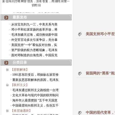
切照旧
封禁是时断时续，但也是持续封禁
最新发布
第三次封禁的情况
· 从珍宝岛到九一三，中美关系与美
· 邓小平和右派宣扬的改革开放，将
此前两次封禁的情况
美国支持邓小平否
· 毛泽东瞒天过海，成功推动新中国
· 外交官言论多次引发争议，充分暴
本博客暂停更新
· 美国支持“一中”看似反对台独，实
· 资产阶级的权力垄断现象，毛泽东
· 面对邓制造的台海危局，中国应充
分类目录
【苏联解体】
留园网的“黑客”
· 1991苏东巨变后，邓操纵右派官僚
· 重新反思苏联解体的原因，毛泽东
【联邦主义】
· 毛泽东通过联邦主义路线统一台湾
· 文化大革命与现代中国的联邦制问
· 海外华人亟需摆脱 “五千年天国意
· 中国亟需转向联邦主义，告别五千
【肯尼迪遇刺】
中国的现代变革，