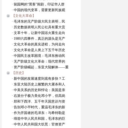
· 留园网的“黑客”闹剧，印证华人群
· 中国的现代变革，需要更新民族观
【文化大革命】
· 毛泽东的无产阶级大民主表明，民
· 历史数据表明人民公社具有重大贡
· 文革十年，让新中国浴火重生走向
· 1989六四事件，真正的源头是无产
· 文化大革命的真实进程，为何走向
· 文化大革命是人类上下五千年历史
· 中国民主改革困境：毛泽东推动民
· 无产阶级文化大革命：现代世界的
· 资产阶级崛起，东亚大陆解体——重
【历史】
· 新中国的发展速度到底有多快？工
· 东亚大陆历史上频繁的大屠杀和人
· 中美关系的历史和悖论：美国是亲
· 右派分子极力美化邓小平，但高岗
· 郑和下西洋、五千年天国意识与资
· 告别邓小平时代，重温毛泽东的新
· 作为开国者的毛泽东：与希特勒是
· 缔造中华人民共和国，毛泽东的巨
· 中华人民共和国大饥荒：官僚资产