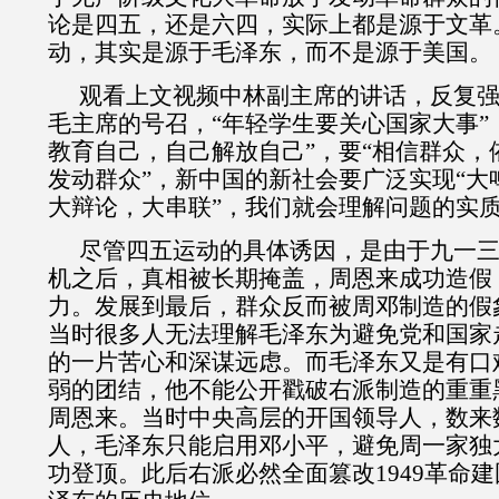
论是四五，还是六四，实际上都是源于文革
动，其实是源于毛泽东，而不是源于美国。
观看上文视频中林副主席的讲话，反复
毛主席的号召，“年轻学生要关心国家大事”
教育自己，自己解放自己”，要“相信群众，
发动群众”，新中国的新社会要广泛实现“大
大辩论，大串联”，我们就会理解问题的实
尽管四五运动的具体诱因，是由于九一
机之后，真相被长期掩盖，周恩来成功造假
力。发展到最后，群众反而被周邓制造的假
当时很多人无法理解毛泽东为避免党和国家
的一片苦心和深谋远虑。而毛泽东又是有口
弱的团结，他不能公开戳破右派制造的重重
周恩来。当时中央高层的开国领导人，数来
人，毛泽东只能启用邓小平，避免周一家独
功登顶。此后右派必然全面篡改
1949
革命建