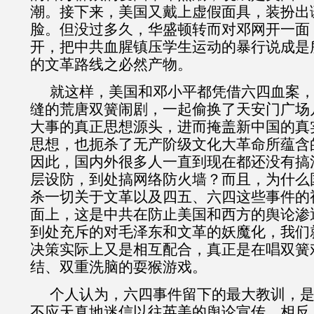
潮。接下来，美国又戴上虚假面具，装扮出
脸。但没过多久，华盛顿转而对邓网开一面
开，把中共血腥镇压学生运动的暴行说成是
的文革路线之必然产物。
就这样，美国和邓小平都凭借六四血案
缝的荒唐双簧闹剧，一起偷换了天安门广场
大事的真正思想源头，进而掩盖新中国的真
思想，也扼杀了无产阶级文化大革命所蕴含
因此，国内外很多人一直到现在都还没有搞
层设防，到处搞网络防火墙？而且，为什么
杀一切关于文革以及四五、六四这些事件的
面上，这是中共在防止美国和西方的舆论渗
到处充斥的对毛泽东和文革的妖魔化，我们
决策实际上又是相互配合，真正是在唱双簧
结、双重洗脑的耍猴游戏。
个人认为，六四事件留下的最大教训，
不应天真地迷信以往英美的舆论宣传。相反