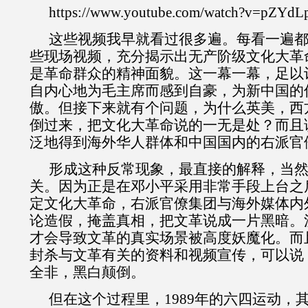
https://www.youtube.com/watch?v=pZYd
这些视频我早就看过很多遍。每看一遍
些现场视频，充分揭示出无产阶级文化大革
是革命群众的精神面貌。这一幕一幕，足以
自内心地为毛主席而感到自豪，为新中国的
傲。但接下来就有个问题，为什么英美，西
倒过来，把文化大革命说的一无是处？而且
泛地得到海外华人群体和中国国内的右派官
形成这种反常现象，最直接的解释，当
关。因为正是在邓小平采用非常手段上台之
定文化大革命，右派官僚集团与海外媒体内
论造假，掩盖真相，把文革说成一片黑暗。
才会导致文革的真实场景被高度妖魔化。而
封杀与文革有关的资料和视频宣传，可以说
全非，黑白颠倒。
但在这个过程里，
1989
年的六四运动，