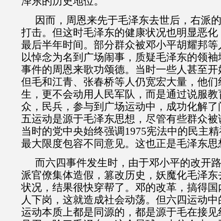
泽东的历史地位。
因而，周恩来先于毛泽东去世后，右派
打击。但这时毛泽东的健康状况也明显恶化
最后半年时间。部分群众被邓小平胡耀邦等
以悼念为名到广场闹事，质疑毛泽东的领袖
事件的周恩来歌功颂德。当时一些人甚至开
但毛和江青、张春桥等人仍宽宏大量，他们
生，更不会动用人民军队，而是通过说服教
众，民兵，参与到广场运动中，成功化解了
五运动是源于毛泽东思想，尽管有些群众被
当时的党中央始终强调
1975
宪法中的民主精
最大限度包容不同意见。这也正是毛泽东思
而六四事件发生时，由于邓小平的改开
派官僚集体造假，篡改历史，妖魔化毛泽东
状况，结果很快穿帮了。邓的改革，搞得国
人下岗，这就造成社会动荡。但六四运动中
运动本质上都是同源的，都是源于毛在接见