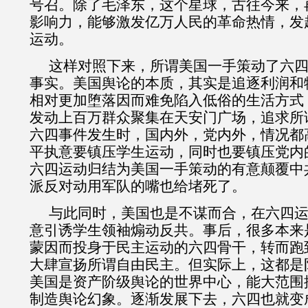
号召。除了毛泽东，这个星球，古往今来，
影响力，能够激发亿万人民的革命热情，发
运动。
这样对照下来，所谓美国一手策动了六
事实。美国舆论的本质，其实是追逐利润和
相对更加堕落因而难免陷入低俗的生活方式
发动上百万群众聚集在天安门广场，追求所
六四事件发生时，国内外，党内外，情况都
平执意要镇压学生运动，同时也要镇压党内
六四运动归结为美国一手策动的有意颠覆中
派反对动用军队的嘴也给堵死了。
与此同时，美国也是不谋而合，在六四
意引诱学生领袖煽动反共。事后，很多本来
蒙因而投身于民主运动的六四骨干，转而跑
大肆宣扬所谓自由民主。但实际上，这都是
美国是资产阶级舆论的世界中心，能大范围
制造舆论幻象。逐渐发展下去，六四也就变