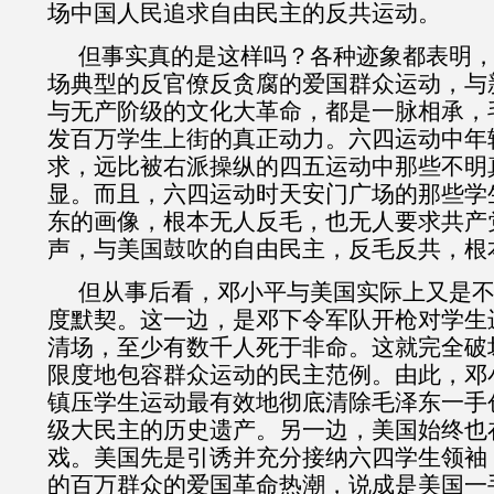
场中国人民追求自由民主的反共运动。
但事实真的是这样吗？各种迹象都表明
场典型的反官僚反贪腐的爱国群众运动，与
与无产阶级的文化大革命，都是一脉相承，
发百万学生上街的真正动力。六四运动中年
求，远比被右派操纵的四五运动中那些不明
显。而且，六四运动时天安门广场的那些学
东的画像，根本无人反毛，也无人要求共产
声，与美国鼓吹的自由民主，反毛反共，根
但从事后看，邓小平与美国实际上又是
度默契。这一边，是邓下令军队开枪对学生
清场，至少有数千人死于非命。这就完全破
限度地包容群众运动的民主范例。由此，邓
镇压学生运动最有效地彻底清除毛泽东一手
级大民主的历史遗产。另一边，美国始终也
戏。美国先是引诱并充分接纳六四学生领袖
的百万群众的爱国革命热潮，说成是美国一