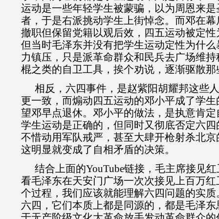
运动是一些年轻学生被蒙骗，以为周恩来是
者，于是右派挑动学生上街悼念。而邓在幕
撤职但保留党籍以观后效，四五运动被定性
但当时毛泽东并没有把学生运动定性为什么
力镇压，只是派革命群众和民兵去广场维持
棍之类的自卫工具，挨个劝说，逐渐驱散那
相反，六四事件，是赵紫阳胡耀邦这些
更一致，而煽动四五运动的邓小平成了学生
望邓早点退休。邓小平的做法，是执意肯定
学生运动是正确的，但同时又彻底否定六四
不惜动用军队戒严，甚至大肆开枪射杀北京
这明显就变成了自相矛盾的决策。
结合上面的
YouTube
链接，毛主席接见红
看毛泽东在天安门广场一次次接见上百万红
个过程，我们应该就能理解六四问题的实质
六四，它们本质上都是同源的，都是毛泽东
于无产阶级文化大革命放手发动革命群众的