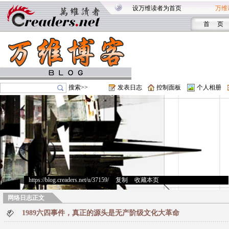
设万维读者为首页
万维
首 页
搜索>>
发表日志
控制面板
个人相册
https://blog.creaders.net/u/37159/
>
复制
>
收藏本页
网络日志正文
1989六四事件，真正的源头是无产阶级文化大革命