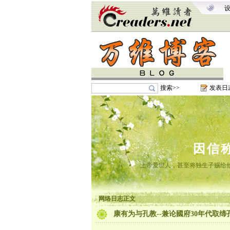
搜索>>
发表日
因信
上帝爱世人，甚至将独生子赐给
网络日志正文
康有为与孔教--兼论國府30年代取缔