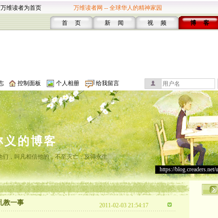
设万维读者为首页
万维读者网 -- 全球华人的精神家园
首 页
新 闻
视 频
博 客
志
控制面板
个人相册
给我留言
称义的博客
他们，叫凡相信他的，不至灭亡，反得永生
https://blog.creaders.net/
孔教一事
2011-02-03 21:54:17