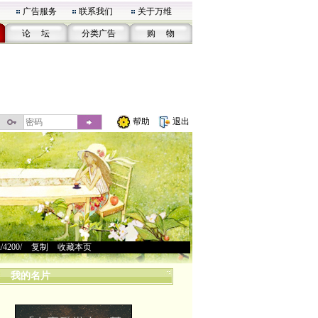
广告服务
联系我们
关于万维
论 坛
分类广告
购 物
帮助
退出
u/4200/
>
复制
>
收藏本页
我的名片