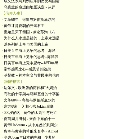
· 成文法系与判例法系的历史与国运
· 乌克兰的命运由地图决定 - 从罗
【信仰人生】
· 文革60年 - 商鞅与罗伯斯庇尔的
· 黄帝才是夏朝的开国君主
· 秦始皇灭了秦国 - 兼论苏洵《六
· 为什么人永远是错的，上帝永远是
· 以色列的上帝与美国的上帝
· 日美百年海上竞争的思考-- 海洋
· 日美百年海上竞争的思考--海洋强
· 日美百年海上竞争思考--1853年黑
· 常怀感恩之心--感恩节的随想
· 基督教－神本主义与非民主的信仰
【曰若稽古】
· 达尔文 - 欧洲版的商鞅和“大妈治
· 商鞅的十字架与耶稣基督的十字架
· 文革60年 - 商鞅与罗伯斯庇尔的
· 东方始祖 - 闪和少典Joktan后裔
· 600岁的闪 - 黄帝的太高祖与死亡
· 夏商周井田制 - 来自中东的十一
· 黄帝Hadoram - 从中东酋长到阿尔
· 炎帝与黄帝的希伯来名字 - Almod
· 少典Jotan与日本的先祖 - 少典的