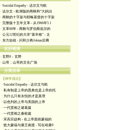
· Suicidal Empathy - 达尔文与欧
· 达尔文 - 欧洲版的商鞅和“大妈治
· 商鞅的十字架与耶稣基督的十字架
· 完整版十五年文革 - 从1966年5.1
· 文革60年 - 商鞅与罗伯斯庇尔的
· 公元12世纪的大宋“基辛格” - 太
· 东方始祖 - 闪和少典Joktan后裔
友好链接
· 玄野0：玄野
· 山哥：山哥的文化广场
分类目录
【神学浅论】
· Suicidal Empathy - 达尔文与欧
· 私有制是上帝的恩典也是上帝的托
· 为什么只有永恒的才是真理
· 以色列的上帝与美国的上帝
· 一代贤相之诸葛篇
· 一代贤相之秦桧篇
· 宋高宗赵构 - 在上帝面前蒙福的
· 犹大蒙福与康王南渡 - 写在靖康9