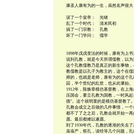
康圣人康有为的一生，虽然名声很大
误了一个皇帝： 光绪
乱了一个时代： 清末民初
搞了一门宗教： 孔教
坏了一门学问： 儒学
1898年戊戌变法的时候，康有为上
说到孔教，就是今天所谓儒教，以为
这个孔教儒教乃是真正的新生事物，
教儒教是以孔子为教主的，这个在儒
师的，也就是老师，康有为的这个孔
囚，半个世纪的乱世，也从此肇始。
1912年，陈焕章模仿基督教，在上
压国会，要立孔教为国教，一时风起
德”。这个就明显的是模仿基督教了
孔教会成立之后做的几件事情，一个
都不了了之之后，孔教会就开始一再
愿。最后都难以遂愿。
到了1930年代，孔教的逐渐的失去
庙庙产，祭孔，读经等几个问题，孔