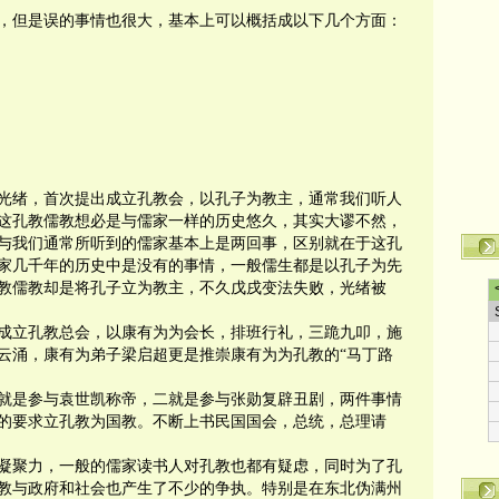
，但是误的事情也很大，基本上可以概括成以下几个方面：
书光绪，首次提出成立孔教会，以孔子为教主，通常我们听人
这孔教儒教想必是与儒家一样的历史悠久，其实大谬不然，
与我们通常所听到的儒家基本上是两回事，区别就在于这孔
家几千年的历史中是没有的事情，一般儒生都是以孔子为先
教儒教却是将孔子立为教主，不久戊戌变法失败，光绪被
海成立孔教总会，以康有为为会长，排班行礼，三跪九叩，施
云涌，康有为弟子梁启超更是推崇康有为为孔教的“马丁路
。
就是参与袁世凯称帝，二就是参与张勋复辟丑剧，两件事情
的要求立孔教为国教。不断上书民国国会，总统，总理请
了凝聚力，一般的儒家读书人对孔教也都有疑虑，同时为了孔
教与政府和社会也产生了不少的争执。特别是在东北伪满州