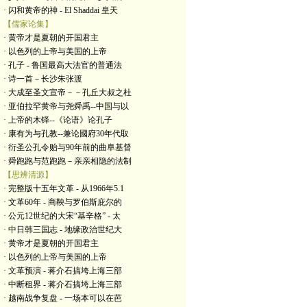
· 闪和黄帝的神 - El Shaddai 皇天
【儒家论集】
· 黄帝才是夏朝的开国君主
· 以色列的上帝与美国的上帝
· 孔子 - 鲁国最高大法官的普通法
· 诗一首－长沙朱张渡
· 大成至圣文宣帝－－孔丘大叔之杜
· 亚伯拉罕黄帝与尧舜禹--中国与以
· 上帝的木铎--《论语》论孔子
· 康有为与孔教--兼论國府30年代取
· 衍圣公孔令贻与90年前的曲阜基督
· 舜跑跑与范跑跑－亲亲相隐的法制
【思辨清源】
· 完整版十五年文革 - 从1966年5.1
· 文革60年 - 商鞅与罗伯斯庇尔的
· 公元12世纪的大宋“基辛格” - 太
· 中日韩三国志 - 地缘政治世纪大
· 黄帝才是夏朝的开国君主
· 以色列的上帝与美国的上帝
· 文革预演 - 蒋介石搞垮上海三部
· 中断租界 - 蒋介石搞垮上海三部
· 越南战争复盘 - 一场本可以在芭