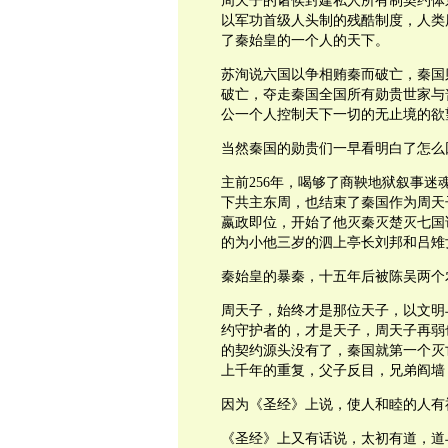
周天子的诸侯封建私人所有制契约体
以军功首级人头制的残酷制度，人类
了秦始皇的一个人的天下。
苏洵说六国以争相贿秦而破亡，秦国
破亡，夺走秦国全国所有勋贵世家与
公一个人控制天下一切的无止境的欲
当然秦国的勋贵们一早看明白了怎么
主前256年，喝够了商鞅地狱叙事
下共主东周，也结束了秦国作为周天子
嬴政即位，开始了他灭秦灭楚灭七国
的为小他三岁的泗上亭长刘邦和吕雉
秦始皇的暴秦，十五年后被陈吴两个
周天子，始终才是那位天子，以文明
约守护者的，才是天子，周天子再弱
的契约源头没有了，秦国就第一个灭
上千年的重复，父子反目，兄弟阎墙
因为《圣经》上说，使人和睦的人有
《圣经》上又有话说，太初有道，道