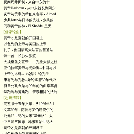
· 夏商周井田制 - 来自中东的十一
· 黄帝Hadoram - 从中东酋长到阿尔
· 炎帝与黄帝的希伯来名字 - Almod
· 少典Jotan与日本的先祖 - 少典的
· 闪和黄帝的神 - El Shaddai 皇天
【儒家论集】
· 黄帝才是夏朝的开国君主
· 以色列的上帝与美国的上帝
· 孔子 - 鲁国最高大法官的普通法
· 诗一首－长沙朱张渡
· 大成至圣文宣帝－－孔丘大叔之杜
· 亚伯拉罕黄帝与尧舜禹--中国与以
· 上帝的木铎--《论语》论孔子
· 康有为与孔教--兼论國府30年代取
· 衍圣公孔令贻与90年前的曲阜基督
· 舜跑跑与范跑跑－亲亲相隐的法制
【思辨清源】
· 完整版十五年文革 - 从1966年5.1
· 文革60年 - 商鞅与罗伯斯庇尔的
· 公元12世纪的大宋“基辛格” - 太
· 中日韩三国志 - 地缘政治世纪大
· 黄帝才是夏朝的开国君主
· 以色列的上帝与美国的上帝