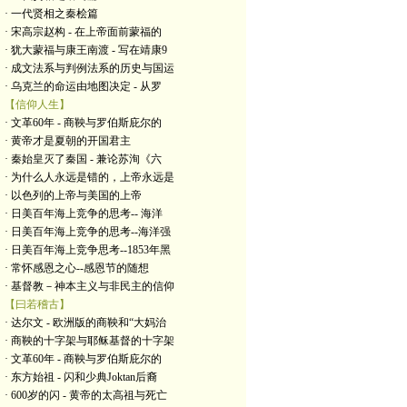
· 一代贤相之秦桧篇
· 宋高宗赵构 - 在上帝面前蒙福的
· 犹大蒙福与康王南渡 - 写在靖康9
· 成文法系与判例法系的历史与国运
· 乌克兰的命运由地图决定 - 从罗
【信仰人生】
· 文革60年 - 商鞅与罗伯斯庇尔的
· 黄帝才是夏朝的开国君主
· 秦始皇灭了秦国 - 兼论苏洵《六
· 为什么人永远是错的，上帝永远是
· 以色列的上帝与美国的上帝
· 日美百年海上竞争的思考-- 海洋
· 日美百年海上竞争的思考--海洋强
· 日美百年海上竞争思考--1853年黑
· 常怀感恩之心--感恩节的随想
· 基督教－神本主义与非民主的信仰
【曰若稽古】
· 达尔文 - 欧洲版的商鞅和“大妈治
· 商鞅的十字架与耶稣基督的十字架
· 文革60年 - 商鞅与罗伯斯庇尔的
· 东方始祖 - 闪和少典Joktan后裔
· 600岁的闪 - 黄帝的太高祖与死亡