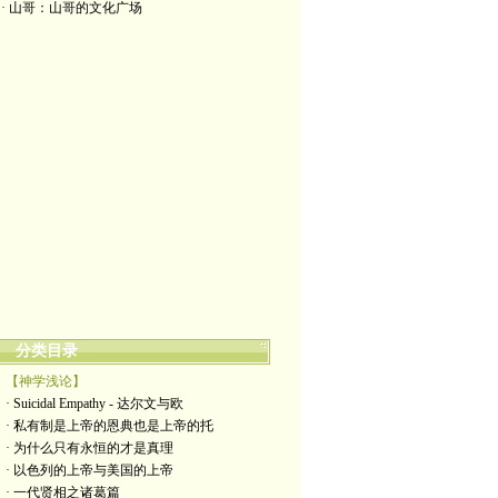
· 山哥：山哥的文化广场
分类目录
【神学浅论】
· Suicidal Empathy - 达尔文与欧
· 私有制是上帝的恩典也是上帝的托
· 为什么只有永恒的才是真理
· 以色列的上帝与美国的上帝
· 一代贤相之诸葛篇