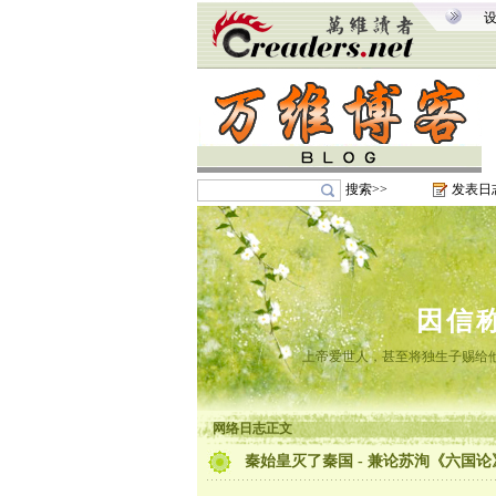
搜索>>
发表日
因信
上帝爱世人，甚至将独生子赐给
网络日志正文
秦始皇灭了秦国 - 兼论苏洵《六国