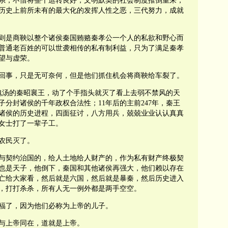
系，不惜将整个运转良好，文明默契的社会制度推倒重来，
历史上前所未有的最大化的发挥人性之恶，三代努力，成就
则是商鞅以整个诸侯秦国贿赂秦孝公一个人的私欲和野心而
普通老百姓的可以世袭相传的私有制利益，只为了满足秦孝
望与虚荣。
回事，只是无可奈何，但是他们抓住机会将商鞅给车裂了。
迷魂汤的秦昭襄王，动了个手指头就灭了看上去弱不禁风的天
分封诸侯的千年政权合法性；11年后的主前247年，秦王
诸侯的历史进程，四面征讨，八方用兵，兢兢业业认认真真
女士打了一辈子工。
农民灭了。
与契约治国的，给人土地给人财产的，作为私有财产终极契
也是天子，他倒下，秦国和其他诸侯再强大，他们赖以存在
亡给大家看，然后就是六国，然后就是暴秦，然后历史进入
，打打杀杀，所有人无一例外都是两手空空。
福了，因为他们必称为上帝的儿子。
与上帝同在，道就是上帝。