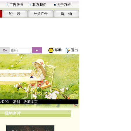
广告服务
联系我们
关于万维
论 坛
分类广告
购 物
帮助
退出
u/4200/
>
复制
>
收藏本页
我的名片