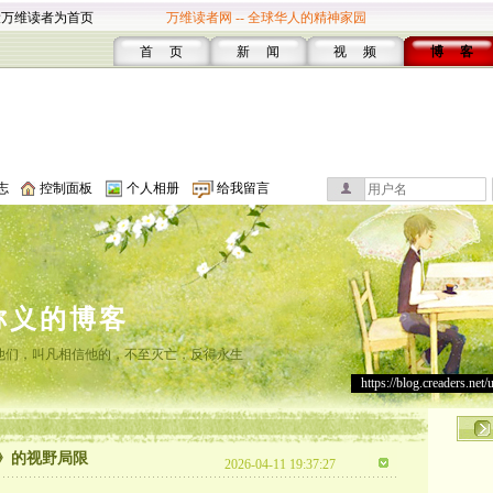
设万维读者为首页
万维读者网 -- 全球华人的精神家园
首 页
新 闻
视 频
博 客
志
控制面板
个人相册
给我留言
称义的博客
他们，叫凡相信他的，不至灭亡，反得永生
https://blog.creaders.net/
论》的视野局限
2026-04-11 19:37:27