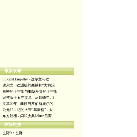
最新发布
· Suicidal Empathy - 达尔文与欧
· 达尔文 - 欧洲版的商鞅和“大妈治
· 商鞅的十字架与耶稣基督的十字架
· 完整版十五年文革 - 从1966年5.1
· 文革60年 - 商鞅与罗伯斯庇尔的
· 公元12世纪的大宋“基辛格” - 太
· 东方始祖 - 闪和少典Joktan后裔
友好链接
· 玄野0：玄野