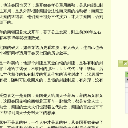
，他连秦国也灭了；最开始秦孝公重用商鞅，是从内部以制
主东周，是从外部根除秦国合法性而灭秦的推动者；而秦王
灭秦的终结者。他们秦王祖孙三代接力，才灭了秦国，否则
倒下的。
0年的商朝国君太戊开车，娶了公主发家，到主前200年左右
有本事15年就极速败光。
七国的破灭，如果穿透历史看本质，有人杀人，连自己也杀
个视野同样适用于秦灭七国的历史叙事。
是一种契约；他那个封建是真金白银的封建，是私有制的封
将土地给了诸侯，不收回的那种，世世代代，守土牧民。后
以世代相传的私有制度的货真价实的诸侯封建了，汉唐后世
有权，随时可以收回来的，是假的封建制度，有外形，没有
受益者之一是秦国，秦国先人给周天子养马，养的马又肥又
，这跟秦国先祖给商朝君王开车一脉相承，都是专业人士，
勋贵，秦国的士大夫们也跟着世代勋贵，秦国的百姓也平平
下下都得到周天子分封天下的恩泽。
家好不是真的好，一个人好才是真的好，从秦国开始先破了