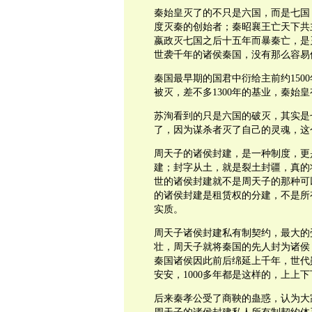
秦始皇灭了的不只是六国，而是七国
度灭秦的创始者；秦昭襄王亡天下共
嬴政灭七国之后十五年而暴秦亡，是
世袭千年的诸侯秦国，没有那么容易
秦国最早期的国君中衍给主前约150
被灭，差不多1300年的基业，秦始皇
苏洵看到的只是六国的破灭，其实是
了，因为谋杀者灭了自己的灵魂，这
周天子的诸侯封建，是一种制度，更
建；封字从土，就是裂土封疆，真的
世的诸侯封建就不是周天子的那种可
的诸侯封建是租赁权的分建，不是所
实质。
周天子诸侯封建私有制契约，最大的
壮，周天子就将秦国的先人封为诸侯
秦国诸侯因此前后绵延上千年，世代
安安，1000多年都是这样的，上上
后来秦孝公受了商鞅的蛊惑，认为大