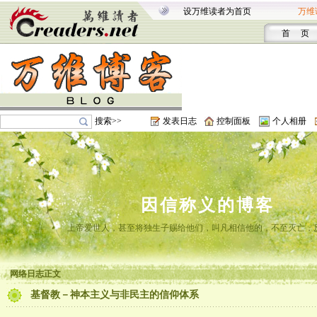
设万维读者为首页
万维
首 页
搜索>>
发表日志
控制面板
个人相册
因信称义的博客
上帝爱世人，甚至将独生子赐给他们，叫凡相信他的，不至灭亡，
网络日志正文
基督教－神本主义与非民主的信仰体系