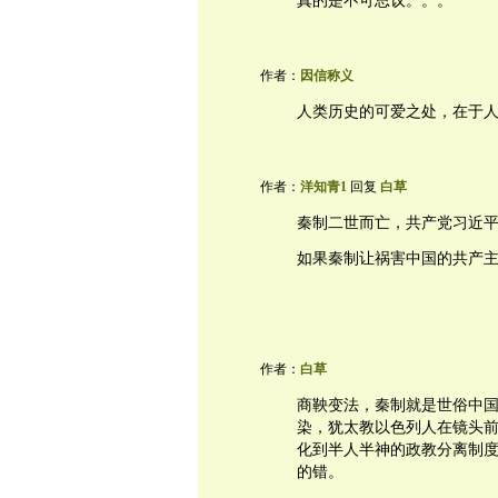
真的是不可思议。。。
作者：
因信称义
人类历史的可爱之处，在于人的渺
作者：
洋知青1
回复
白草
秦制二世而亡，共产党习近
如果秦制让祸害中国的共产
作者：
白草
商鞅变法，秦制就是世俗中
染，犹太教以色列人在镜头
化到半人半神的政教分离制
的错。