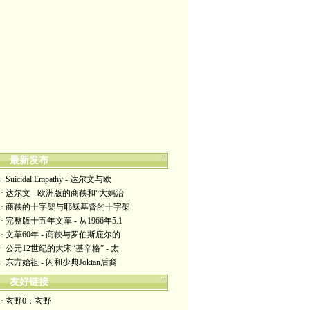
最新发布
· Suicidal Empathy - 达尔文与欧
· 达尔文 - 欧洲版的商鞅和“大妈治
· 商鞅的十字架与耶稣基督的十字架
· 完整版十五年文革 - 从1966年5.1
· 文革60年 - 商鞅与罗伯斯庇尔的
· 公元12世纪的大宋“基辛格” - 太
· 东方始祖 - 闪和少典Joktan后裔
友好链接
· 玄野0：玄野