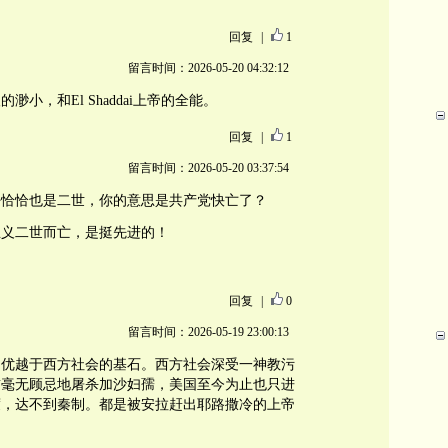
回复
|
1
留言时间：2026-05-20 04:32:12
小，和El Shaddai上帝的全能。
回复
|
1
留言时间：2026-05-20 03:37:54
平恰恰也是二世，你的意思是共产党快亡了？
主义二世而亡，是挺先进的！
回复
|
0
留言时间：2026-05-19 23:00:13
国优越于西方社会的基石。西方社会深受一神教污
前毫无顾忌地屠杀加沙妇孺，美国至今为止也只进
度，达不到秦制。都是被安拉赶出耶路撒冷的上帝