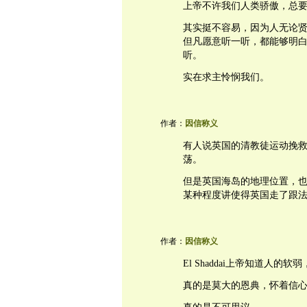
上帝不许我们人类骄傲，总
其实挺不容易，因为人无论
但凡愿意听一听，都能够明
听。
实在求主怜悯我们。
作者：
因信称义
有人说英国的清教徒运动挽
荡。
但是英国海岛的地理位置，
某种程度讲使得英国走了跟
作者：
因信称义
El Shaddai上帝知道人的
真的是莫大的恩典，怀着信