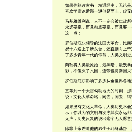
如果你熟读古书，精通经史，无论是
喜欢学庸论孟那一通似是而非，虚无
马基雅维利说，人不一定会被仁政所
永远要赢，而且彻底要赢，而且要一
这一点；
罗伯斯庇尔领导的法国大革命，比商
易十六送上了断头台，还直接向上帝
了多少青年一代的仰慕，人类文明史
商鞅将人类最原始，最黑暗，最残暴
影，不但灭了六国，连带也将秦国灭
罗伯斯庇尔影响了多少从全世界各地
直等到一个天雷勾动地火的时刻，那就是
说：文化大革命咯，同去，同去，锵
如果没有文化大革命，人类历史不会
示；你以为的文明与次序其实永远都
无声，历史反复的说出这个无人愿意
除非上帝差遣他的独生子耶稣基督，