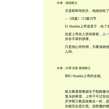
作者：
因信称义
天是耶和华的天，地他却给
--《诗篇》115篇16节
El Shaddai上帝是君子，
但是上帝在人世间掌权，人
并非不审判罪孽。
只是他心存怜悯，为要成就
人间。
作者：
白草
回复
因信称义
和El Shaddai上帝的全能。
犹太教基督教诞生于耶路撒冷
复兴的希望。上帝干不过安
歹伊斯兰教是政教合一的，
全能完全是幻觉。连凯撒的