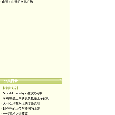
· 山哥：山哥的文化广场
分类目录
【神学浅论】
· Suicidal Empathy - 达尔文与欧
· 私有制是上帝的恩典也是上帝的托
· 为什么只有永恒的才是真理
· 以色列的上帝与美国的上帝
· 一代贤相之诸葛篇