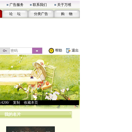
广告服务
联系我们
关于万维
论 坛
分类广告
购 物
帮助
退出
u/4200/
>
复制
>
收藏本页
我的名片