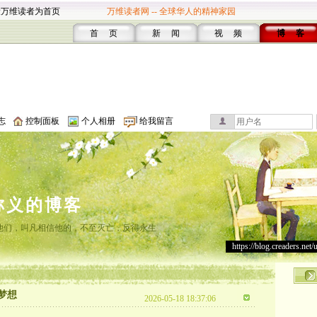
设万维读者为首页
万维读者网 -- 全球华人的精神家园
首 页
新 闻
视 频
博 客
志
控制面板
个人相册
给我留言
称义的博客
他们，叫凡相信他的，不至灭亡，反得永生
https://blog.creaders.net/
梦想
2026-05-18 18:37:06