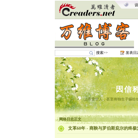
搜索>>
发表日
因信
上帝爱世人，甚至将独生子赐给
网络日志正文
文革60年 - 商鞅与罗伯斯庇尔的终极