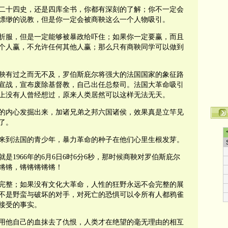
二十四史，还是四库全书，你都有深刻的了解；你不一定会
缥缈的说教，但是你一定会被商鞅这么一个人物吸引。
折服，但是一定能够被暴政给吓住；如果你一定要赢，而且
个人赢，不允许任何其他人赢；那么只有商鞅同学可以做到
鞅有过之而无不及，罗伯斯庇尔将强大的法国国家的象征路
宣战，宣布废除基督教，自己出任总祭司。法国大革命吸引
上没有人曾经想过，原来人类居然可以这样无法无天。
的内心发掘出来，加诸兄弟之邦六国诸侯，效果真是立竿见
了。
来到法国的青少年，暴力革命的种子在他们心里生根发芽。
1966年的6月6日6时6分6秒，那时候商鞅对罗伯斯庇尔
锵锵，锵锵锵锵锵！
完整；如果没有文化大革命，人性的狂野永远不会完整的展
不是野蛮与破坏的对手，对死亡的恐惧可以令所有人都鸦雀
接受的事实。
用他自己的血抹去了仇恨，人类才在绝望的毫无理由的相互