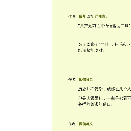
作者：
白草
回复
洋知青1
"共产党习近平恰恰也是二世"
为了凑这个“二世”，把毛和
结论都能凑对。
作者：
因信称义
历史并不复杂，就那么几个
但是人很愚昧，一辈子都看
各样的荒谬的借口。
作者：
因信称义