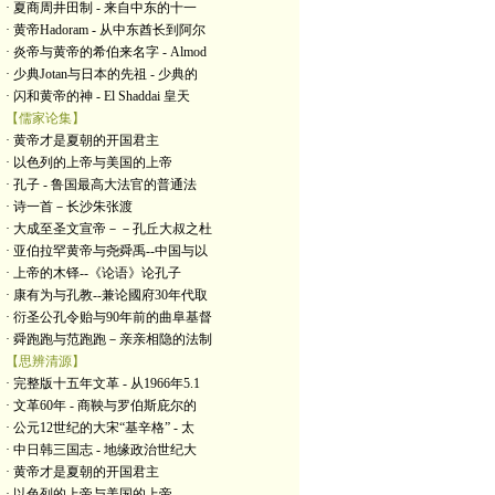
· 夏商周井田制 - 来自中东的十一
· 黄帝Hadoram - 从中东酋长到阿尔
· 炎帝与黄帝的希伯来名字 - Almod
· 少典Jotan与日本的先祖 - 少典的
· 闪和黄帝的神 - El Shaddai 皇天
【儒家论集】
· 黄帝才是夏朝的开国君主
· 以色列的上帝与美国的上帝
· 孔子 - 鲁国最高大法官的普通法
· 诗一首－长沙朱张渡
· 大成至圣文宣帝－－孔丘大叔之杜
· 亚伯拉罕黄帝与尧舜禹--中国与以
· 上帝的木铎--《论语》论孔子
· 康有为与孔教--兼论國府30年代取
· 衍圣公孔令贻与90年前的曲阜基督
· 舜跑跑与范跑跑－亲亲相隐的法制
【思辨清源】
· 完整版十五年文革 - 从1966年5.1
· 文革60年 - 商鞅与罗伯斯庇尔的
· 公元12世纪的大宋“基辛格” - 太
· 中日韩三国志 - 地缘政治世纪大
· 黄帝才是夏朝的开国君主
· 以色列的上帝与美国的上帝