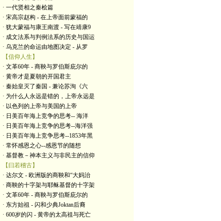
· 一代贤相之秦桧篇
· 宋高宗赵构 - 在上帝面前蒙福的
· 犹大蒙福与康王南渡 - 写在靖康9
· 成文法系与判例法系的历史与国运
· 乌克兰的命运由地图决定 - 从罗
【信仰人生】
· 文革60年 - 商鞅与罗伯斯庇尔的
· 黄帝才是夏朝的开国君主
· 秦始皇灭了秦国 - 兼论苏洵《六
· 为什么人永远是错的，上帝永远是
· 以色列的上帝与美国的上帝
· 日美百年海上竞争的思考-- 海洋
· 日美百年海上竞争的思考--海洋强
· 日美百年海上竞争思考--1853年黑
· 常怀感恩之心--感恩节的随想
· 基督教－神本主义与非民主的信仰
【曰若稽古】
· 达尔文 - 欧洲版的商鞅和“大妈治
· 商鞅的十字架与耶稣基督的十字架
· 文革60年 - 商鞅与罗伯斯庇尔的
· 东方始祖 - 闪和少典Joktan后裔
· 600岁的闪 - 黄帝的太高祖与死亡