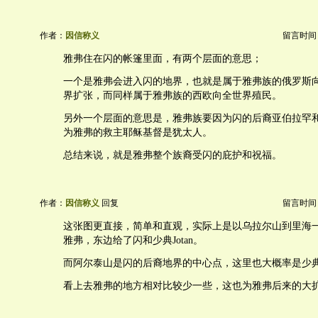
作者：
因信称义
留言时间：20
雅弗住在闪的帐篷里面，有两个层面的意思；
一个是雅弗会进入闪的地界，也就是属于雅弗族的俄罗斯
界扩张，而同样属于雅弗族的西欧向全世界殖民。
另外一个层面的意思是，雅弗族要因为闪的后裔亚伯拉罕
为雅弗的救主耶稣基督是犹太人。
总结来说，就是雅弗整个族裔受闪的庇护和祝福。
作者：
因信称义
回复
留言时间：20
这张图更直接，简单和直观，实际上是以乌拉尔山到里海
雅弗，东边给了闪和少典Jotan。
而阿尔泰山是闪的后裔地界的中心点，这里也大概率是少典J
看上去雅弗的地方相对比较少一些，这也为雅弗后来的大