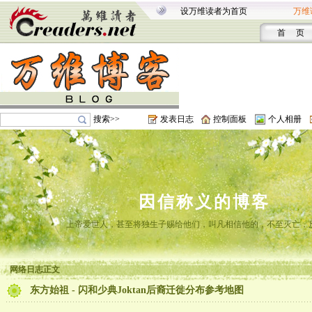
设万维读者为首页
万维
首 页
搜索>>
发表日志
控制面板
个人相册
因信称义的博客
上帝爱世人，甚至将独生子赐给他们，叫凡相信他的，不至灭亡，
网络日志正文
东方始祖 - 闪和少典Joktan后裔迁徙分布参考地图