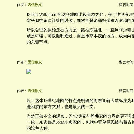
作者：
因信称义
留言时间：20
Robert Wilkinson 的这张地图比较疏忽之处，在于他没有注
拿平原往东边迁徙的时候，面对的是老弱妇孺难以逾越的
所以合理的原始迁徙方向是一路往东往北，一直到阿尔泰
就是轩辕，可以顺利通过，而且水草丰茂的地方，成为向
的关键节点。
作者：
因信称义
留言时间：20
作者：
因信称义
留言时间：20
以上这张19世纪地图的特点是明确的将东亚新大陆标注为Jok
是闪族的东方支派，也是最大的一支。
当然正如本文的观点，闪/少典家与雅弗家的分界点更可能
一线，东边都是Jotan少典家的，包括中亚草原民族与蒙
的浅色人种。