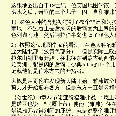
这张地图出自于19世纪一位英国地图学家
洪水之后，诺亚的三个儿子，闪，含和雅弗
1）深色人种的含起初得到了整个非洲和阿
南地，不过看上去后来闪的后裔因为上帝的
色列迦南地，然后阿拉伯半岛也归了浅色人
2）按照这位地图学家的看法，白色人种的
亚大陆北部（浅黄色部分），但是实际上欧
拉尔山到里海开始，往北往东到蒙古到西伯
始美洲，都是闪的后裔，少典Jotan的13
记载他们是往东方去的开拓者。
大概是从哥伦布发现新大陆开始，雅弗族全
势力才开始遍布各方，但是东方一直是闪和
《创世纪》9章27节诺亚祝福雅弗说："愿上
是诺亚也说："（愿上帝）使他（雅弗）住在
是说雅弗要得到闪的庇护，就是说整个雅弗