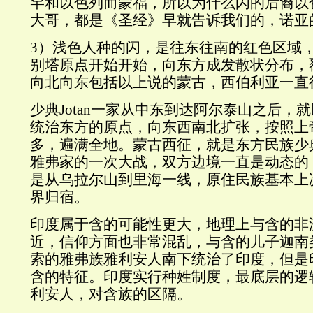
罕和以色列而蒙福，所以为什么闪的后裔以
大哥，都是《圣经》早就告诉我们的，诺亚
3）浅色人种的闪，是往东往南的红色区域
别塔原点开始开始，向东方成发散状分布，
向北向东包括以上说的蒙古，西伯利亚一直
少典Jotan一家从中东到达阿尔泰山之后，
统治东方的原点，向东西南北扩张，按照上
多，遍满全地。蒙古西征，就是东方民族少典J
雅弗家的一次大战，双方边境一直是动态的
是从乌拉尔山到里海一线，原住民族基本上
界归宿。
印度属于含的可能性更大，地理上与含的非
近，信仰方面也非常混乱，与含的儿子迦南
索的雅弗族雅利安人南下统治了印度，但是
含的特征。印度实行种姓制度，最底层的逻
利安人，对含族的区隔。