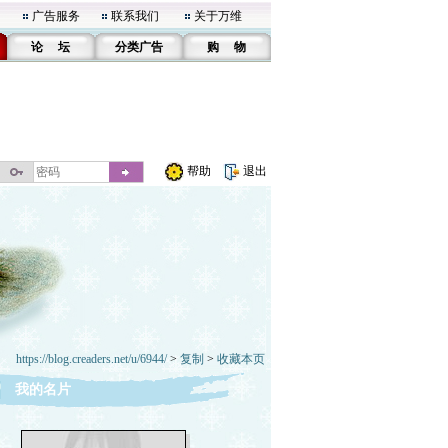
广告服务
联系我们
关于万维
论 坛
分类广告
购 物
帮助
退出
https://blog.creaders.net/u/6944/
>
复制
>
收藏本页
我的名片