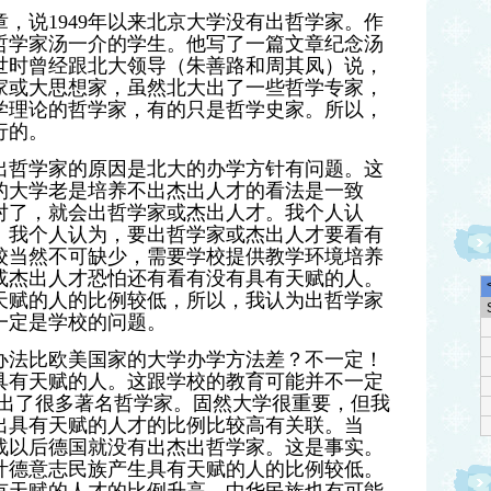
章，说1949年以来北京大学没有出哲学家。作
哲学家汤一介的学生。他写了一篇文章纪念汤
世时曾经跟北大领导（朱善路和周其凤）说，
学家或大思想家，虽然北大出了一些哲学专家，
学理论的哲学家，有的只是哲学史家。所以，
行的。
出哲学家的原因是北大的办学方针有问题。这
的大学老是培养不出杰出人才的看法是一致
对了，就会出哲学家或杰出人才。我个人认
。我个人认为，要出哲学家或杰出人才要看有
校当然不可缺少，需要学校提供教学环境培养
或杰出人才恐怕还有看有没有具有天赋的人。
天赋的人的比例较低，所以，我认为出哲学家
一定是学校的问题。
办法比欧美国家的大学办学方法差？不一定！
具有天赋的人。这跟学校的教育可能并不一定
德国出了很多著名哲学家。固然大学很重要，但我
出具有天赋的人才的比例比较高有关联。当
战以后德国就没有出杰出哲学家。这是事实。
叶德意志民族产生具有天赋的人的比例较低。