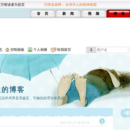
设万维读者为首页
万维读者网 -- 全球华人的精神家园
首 页
新 闻
视 频
博 客
志
控制面板
个人相册
给我留言
生的博客
无论学术界是否鉴定，可确信此理论体系成立。
2025-07-27 16:56:18