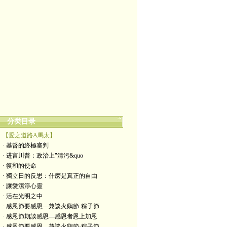
分类目录
【愛之道路A馬太】
· 基督的終極審判
· 进言川普：政治上"清污&quo
· 復和的使命
· 獨立日的反思：什麽是真正的自由
· 讓愛潔淨心靈
· 活在光明之中
· 感恩節要感恩—兼談火鷄節·粽子節
· 感恩節期談感恩—感恩者恩上加恩
· 感恩節要感恩—兼談火鷄節·粽子節