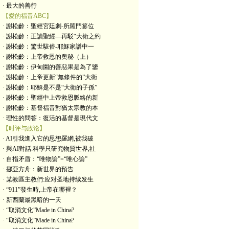
· 最大的善行
【愛的福音ABC】
· 謝松齡：聖經宮廷劇-所羅門篡位
· 謝松齡：正讀聖經—再駁“大衛之約
· 謝松齡：驚世駭俗-耶穌家譜中一
· 謝松齡：上帝救恩的奧秘（上）
· 謝松齡：伊甸園的善惡果是為了鑒
· 謝松齡：上帝更新“無條件的”大衛
· 謝松齡：耶穌是不是“大衛的子孫”
· 謝松齡：聖經中上帝救恩脈絡的新
· 謝松齡：基督福音對猶太宗教的本
· 理性的問答：復活的基督是現代文
【时评与政论】
· AI引我進入它的思想羅網,被我破
· 與AI對話:科學只研究物質世界,社
· 自指矛盾：“唯物論”=“唯心論”
· 挪亞方舟：新世界的預告
· 某教區主教們:应对圣地持续发生
· “911”發生時,上帝在哪裡？
· 新西蘭最黑暗的一天
· “取消文化”Made in China?
· “取消文化”Made in China?