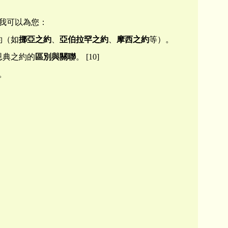
我可以為您：
約（如
挪亞之約
、
亞伯拉罕之約
、
摩西之約
等）。
恩典之約的
區別與關聯
。 [10]
。