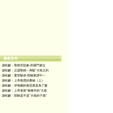
最新发布
· 謝松齡：聖經宮廷劇-所羅門篡位
· 謝松齡：正讀聖經—再駁“大衛之約
· 謝松齡：驚世駭俗-耶穌家譜中一
· 謝松齡：上帝救恩的奧秘（上）
· 謝松齡：伊甸園的善惡果是為了鑒
· 謝松齡：上帝更新“無條件的”大衛
· 謝松齡：耶穌是不是“大衛的子孫”