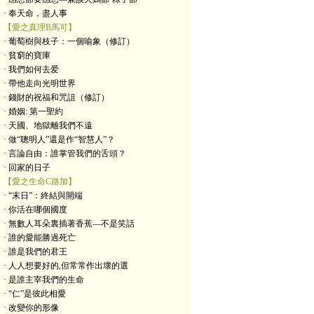
· 奉天命，盡人事
【愛之真理B馬可】
· 葡萄樹與枝子：一個喻象（修訂）
· 貧窮的寶庫
· ​我們如何去爱
· 帶他走向光明世界
· 錢財的祝福和咒詛（修訂）
· 婚姻: 第一聖約
· 天國、地獄離我們不遠
· 做“聰明人”還是作“智慧人”？
· 言論自由：誰掌管我們的舌頭？
· 回家的日子
【愛之生命C路加】
· “末日”：終結與開端
· 你活在哪個國度
· 無數人耳朵裏插著香蕉—不是笑話
· 誰的愛能勝過死亡
· 誰是我們的君王​
· 人人想要好的,但常常作出壞的選
· 是誰主宰我們的生命
· “仁”是彼此相愛
· 改變你的形像