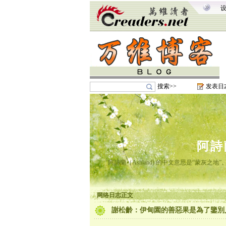
搜索>>
发表日
阿詩
阿詩蘭（Ashland) 的中文意思是“蒙灰
网络日志正文
謝松齡：伊甸園的善惡果是為了鑒別