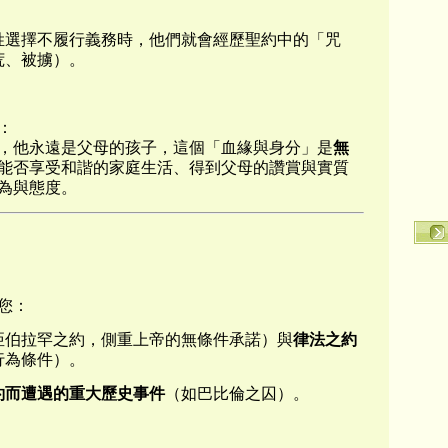
姓選擇不履行義務時，他們就會經歷聖約中的「咒
荒、被擄）。
：
，他永遠是父母的孩子，這個「血緣與身分」是
無
能否享受和諧的家庭生活、得到父母的讚賞與實質
為與態度。
您：
亞伯拉罕之約，側重上帝的無條件承諾）與
律法之約
行為條件）。
約而遭遇的重大歷史事件
（如巴比倫之囚）。