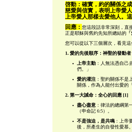
啓動：確實，約的關係之
慈愛與信實，表明上帝愛
上帝愛人那樣去愛他人。
回應：
您這段話非常深刻，直
正是耶穌與舊約先知所總結的
「
您可以從以下三個層次，看見這
1. 愛的先後順序：神聖的發動者
上帝主動
：人無法憑自己
們。」
愛的灌注
：聖約關係不是
關係，作為人能付出愛的
2. 第一大誡命：全心的回應 [1]
盡心盡意
：律法的總綱第
（申命記 6:5）。
不是強迫，是共鳴
：上帝
後，所產生的自發性愛慕。 [