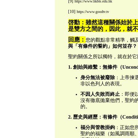
[9]
https://www.hkbts.edu.hk
[10]
https://www.goodtv.tv
啓動：雖然這種關係始於
是雙方之間的，因此，就不
回應：
您的觀點非常精準，觸
與「有條件的誓約」如何並存？
聖約關係之所以獨特，就在於它
1. 創始與維繫：無條件（Uncondit
身分無法被廢除
：上帝揀
非以色列人的表現。
不因人失敗而終止
：即便
沒有徹底拋棄他們，聖約
的。
2.
歷史與經歷
：
有條件
（
Conditi
福分與管教掛鉤
：正如您
聖約的福樂（如風調雨順