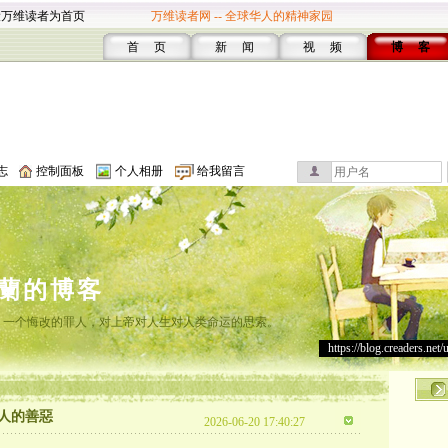
设万维读者为首页
万维读者网 -- 全球华人的精神家园
首 页
新 闻
视 频
博 客
志
控制面板
个人相册
给我留言
蘭的博客
之地”。一个悔改的罪人，对上帝对人生对人类命运的思索。
https://blog.creaders.net/
人的善惡
2026-06-20 17:40:27