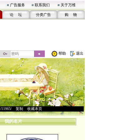
广告服务
联系我们
关于万维
论 坛
分类广告
购 物
帮助
退出
u/11965/
>
复制
>
收藏本页
我的名片