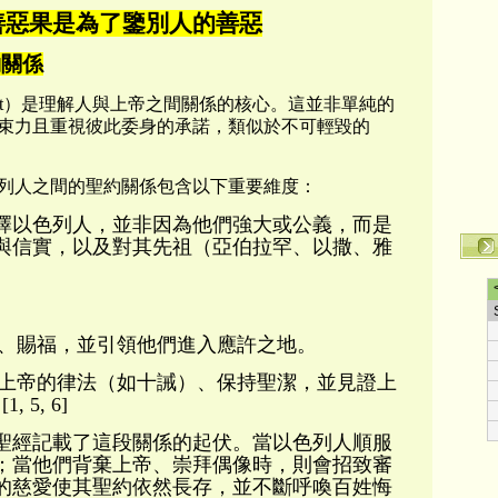
善惡果是為了鑒別人的善惡
約關係
t
）是理解人與上帝之間關係的核心。這並非單純的
束力且重視彼此委身的承諾，類似於不可輕毀的
列人之間的聖約關係包含以下重要維度：
擇以色列人，並非因為他們強大或公義，而是
與信實，以及對其先祖（亞伯拉罕、以撒、雅
、賜福，並引領他們進入應許之地。
上帝的律法（如十誡）、保持聖潔，並見證上
 5, 6]
聖經記載了這段關係的起伏。當以色列人順服
；當他們背棄上帝、崇拜偶像時，則會招致審
的慈愛使其聖約依然長存，並不斷呼喚百姓悔