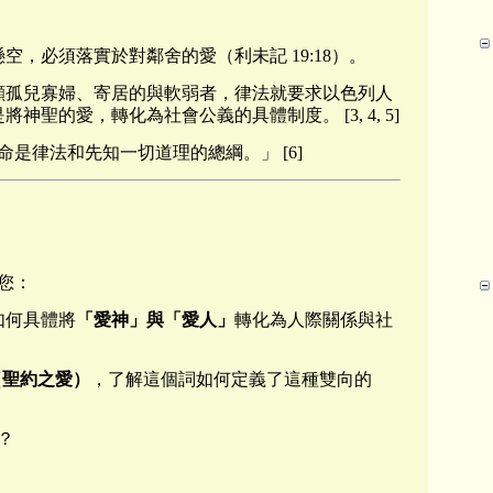
空，必須落實於對鄰舍的愛（利未記 19:18）。
顧孤兒寡婦、寄居的與軟弱者，律法就要求以色列人
神聖的愛，轉化為社會公義的具體制度。 [3, 4, 5]
是律法和先知一切道理的總綱。」 [6]
您：
如何具體將
「愛神」與「愛人」
轉化為人際關係與社
d（聖約之愛）
，了解這個詞如何定義了這種雙向的
？