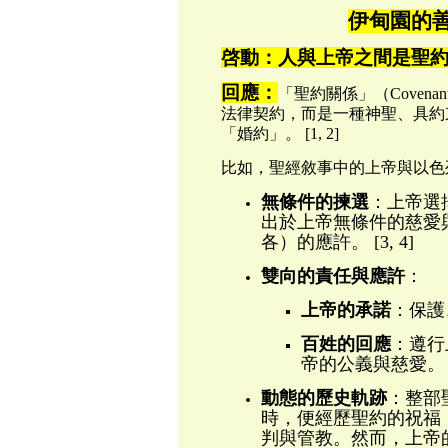
伊甸園的
啓動：人與上帝之間是聖
回應：
「聖約關係」（
Covenan
法律契約，而是一種神聖、具約
「婚約」。 [1, 2]
比如，聖經敘事中的上帝與以色
無條件的揀選
：上帝選
出於上帝無條件的慈愛
各）的應許。 [3, 4]
雙向的責任與應許
：
上帝的承諾
：保護
百姓的回應
：遵行
帝的公義與慈愛。 [1,
動態的歷史軌跡
：整部
時，便經歷聖約的祝福
判與管教。然而，上帝