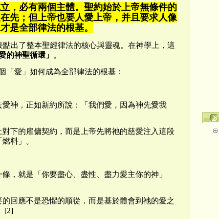
成立，必有兩個主體。聖約始於上帝無條件的
人在先；但上帝也要人愛上帝，并且要求人像
這才是全部律法的根基。
接點出了整本聖經律法的核心與靈魂。在神學上，這
愛的神聖循環」
。
個「愛」如何成為全部律法的根基：
去愛神，正如新約所說：「我們愛，因為神先愛我
上對下的雇傭契約，而是上帝先將祂的慈愛注入這段
「燃料」。
一條，就是「你要盡心、盡性、盡力愛主你的神」
要的回應不是恐懼的順從，而是基於體會到祂的愛之
2]