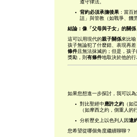
遵守律法。
背約必須承擔後果
：當百
詛」與管教（如戰爭、饑
結論：像「父母與子女」的關係
這可以用現代的
親子關係
來比喻
孩子無論犯了什麼錯、表現再差
條件
且無法抹滅的；但是，孩子
獎勵，則
有條件
地取決於他的行
如果您想進一步探討，我可以為
對比聖經中
應許之約
（如
（如摩西之約，側重人的
分析歷史上以色列人因
違
您希望從哪個角度繼續聊聊？