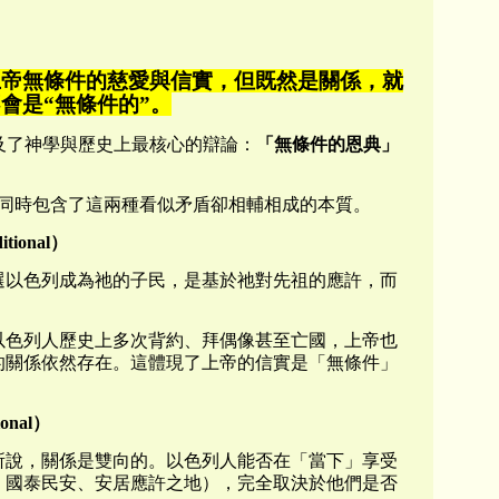
上帝無條件的慈愛與信實，但既然是關係，就
會是“無條件的”。
及了神學與歷史上最核心的辯論：
「無條件的恩典」
同時包含了這兩種看似矛盾卻相輔相成的本質。
ional）
選以色列成為祂的子民，是基於祂對先祖的應許，而
以色列人歷史上多次背約、拜偶像甚至亡國，上帝也
的關係依然存在。這體現了上帝的信實是「無條件」
onal
）
所說，關係是雙向的。以色列人能否在「當下」享受
、國泰民安、安居應許之地），完全取決於他們是否