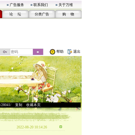
广告服务
联系我们
关于万维
论 坛
分类广告
购 物
帮助
退出
u/28041/
>
复制
>
收藏本页
2022-08-20 10:14:26