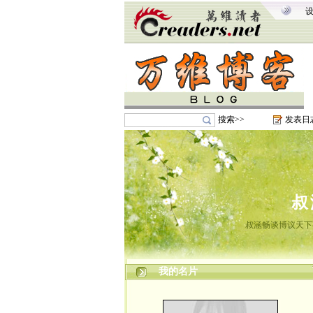
搜索>>
发表日
叔
叔涵畅谈博议天下
我的名片