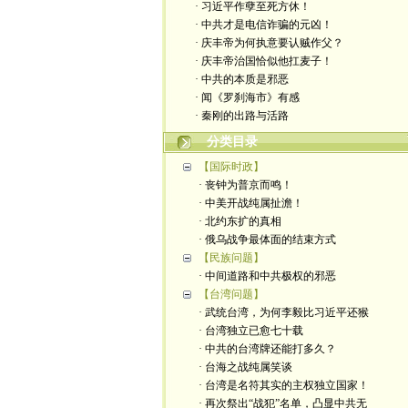
· 习近平作孽至死方休！
· 中共才是电信诈骗的元凶！
· 庆丰帝为何执意要认贼作父？
· 庆丰帝治国恰似他扛麦子！
· 中共的本质是邪恶
· 闻《罗刹海市》有感
· 秦刚的出路与活路
分类目录
【国际时政】
· 丧钟为普京而鸣！
· 中美开战纯属扯澹！
· 北约东扩的真相
· 俄乌战争最体面的结束方式
【民族问题】
· 中间道路和中共极权的邪恶
【台湾问题】
· 武统台湾，为何李毅比习近平还猴
· 台湾独立已愈七十载
· 中共的台湾牌还能打多久？
· 台海之战纯属笑谈
· 台湾是名符其实的主权独立国家！
· 再次祭出“战犯”名单，凸显中共无