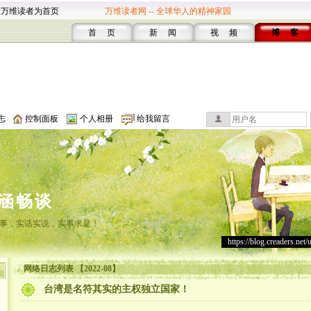
设万维读者为首页
万维读者网 -- 全球华人的精神家园
首 页
新 闻
视 频
博 客
志
控制面板
个人相册
给我留言
涵畅谈
事，实话实说，实事求是！
https://blog.creaders.net/
网络日志列表 【2022-08】
台湾是名符其实的主权独立国家！