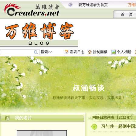
设万维读者为首页
万维
首 页
搜索>>
发表日志
控制面板
个人相册
叔涵畅谈
叔涵畅谈博议天下事，实话实说，实事求是！
网络日志列表 【2022-07】
我的名片
习与共一起倒中国