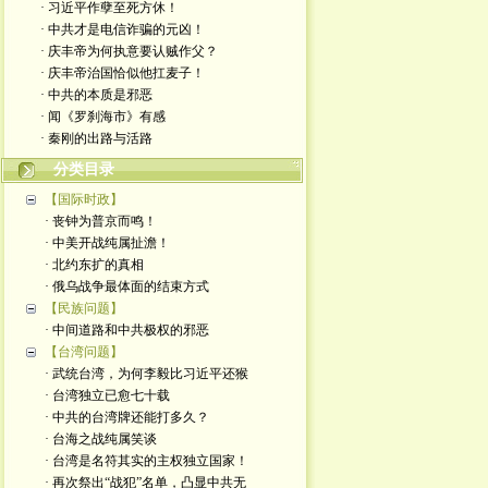
· 习近平作孽至死方休！
· 中共才是电信诈骗的元凶！
· 庆丰帝为何执意要认贼作父？
· 庆丰帝治国恰似他扛麦子！
· 中共的本质是邪恶
· 闻《罗刹海市》有感
· 秦刚的出路与活路
分类目录
【国际时政】
· 丧钟为普京而鸣！
· 中美开战纯属扯澹！
· 北约东扩的真相
· 俄乌战争最体面的结束方式
【民族问题】
· 中间道路和中共极权的邪恶
【台湾问题】
· 武统台湾，为何李毅比习近平还猴
· 台湾独立已愈七十载
· 中共的台湾牌还能打多久？
· 台海之战纯属笑谈
· 台湾是名符其实的主权独立国家！
· 再次祭出“战犯”名单，凸显中共无