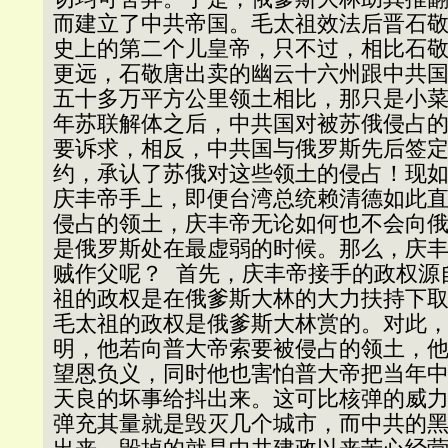
而建立了中共帝国。毛太祖效法后晋石
史上的第二个儿皇帝，只不过，相比石
更远，石敬唐出卖的幽云十六州跟中共
五十多万平方公里领土相比，那只是小
年苏联解体之后，中共国对被苏俄侵占
要诉求，相反，中共国与俄罗斯先后签
约，承认了苏俄对这些领土的侵占！现
庆丰帝手上，即便台湾总统赖清德如此
侵占的领土，庆丰帝无论如何也不会向
是俄罗斯处在最虚弱的时候。那么，庆
贼作父呢？ 首先，庆丰帝接手的政权源
祖的政权是在俄爹斯大林的大力扶持下
毛太祖的政权是俄爹斯大林赏的。对此
明，他若向普大帝索要被侵占的领土，
望恩负义，同时他也害怕普大帝把当年
天良的坏事给抖出来。这可比核弹的威
弹充其量就是毁灭几个城市，而中共的