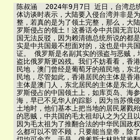
陈叔涵  2024年9月7日 近日，台湾
体访谈时表示，大陆要入侵台湾并非是
整，若真的是为了领土完整，那么，大
罗斯侵占的领土！这番话令中共国无言
国无法反驳，因为赖清德总统所说的都
实是中共国最不想面对的，这也是中共
证。 俄罗斯是名副其实的强盗与恶贼，
盗比俄罗斯更凶残。我们不妨看看，香
民地，澳门曾经是葡萄牙的殖民地，东
民地，尽管如此，香港居民的主体是香
主体是澳门人，东北居民的主体是东北
罗斯侵占的中国领土上，如库页岛、海
海，早已不见华人的踪影，因为当苏俄
土地时，他们基本上把当地的居民屠戮殆
的恶贼，中共国的毛太祖却认之为父且
因为毛太祖为了推翻合法的中华民国政
么都可以不管不顾，只要能当皇帝，除
切均可舍弃。于是，俄爹斯大林助其推