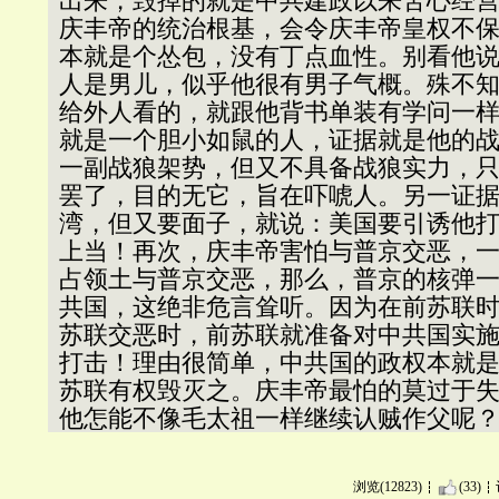
出来，毁掉的就是中共建政以来苦心经
庆丰帝的统治根基，会令庆丰帝皇权不
本就是个怂包，没有丁点血性。别看他
人是男儿，似乎他很有男子气概。殊不
给外人看的，就跟他背书单装有学问一
就是一个胆小如鼠的人，证据就是他的
一副战狼架势，但又不具备战狼实力，
罢了，目的无它，旨在吓唬人。另一证
湾，但又要面子，就说：美国要引诱他
上当！再次，庆丰帝害怕与普京交恶，
占领土与普京交恶，那么，普京的核弹
共国，这绝非危言耸听。因为在前苏联
苏联交恶时，前苏联就准备对中共国实
打击！理由很简单，中共国的政权本就
苏联有权毁灭之。庆丰帝最怕的莫过于
他怎能不像毛太祖一样继续认贼作父呢
浏览(12823)
(33)