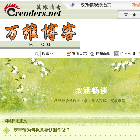
设万维读者为首页
万维
首 页
搜索>>
发表日志
控制面板
个人相册
叔涵畅谈
叔涵畅谈博议天下事，实话实说，实事求是！
网络日志正文
庆丰帝为何执意要认贼作父？