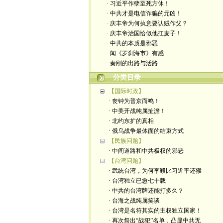
· 习近平作孽至死方休！
· 中共才是电信诈骗的元凶！
· 庆丰帝为何执意要认贼作父？
· 庆丰帝治国恰似他扛麦子！
· 中共的本质是邪恶
· 闻《罗刹海市》有感
· 秦刚的出路与活路
分类目录
【国际时政】
· 丧钟为普京而鸣！
· 中美开战纯属扯澹！
· 北约东扩的真相
· 俄乌战争最体面的结束方式
【民族问题】
· 中间道路和中共极权的邪恶
【台湾问题】
· 武统台湾，为何李毅比习近平还猴
· 台湾独立已愈七十载
· 中共的台湾牌还能打多久？
· 台海之战纯属笑谈
· 台湾是名符其实的主权独立国家！
· 再次祭出“战犯”名单，凸显中共无