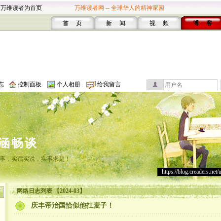
设万维读者为首页
万维读者网 -- 全球华人的精神家园
首 页
新 闻
视 频
博 客
志
控制面板
个人相册
给我留言
涵畅谈
事，实话实说，实事求是！
https://blog.creaders.net/
网络日志列表 【2024-03】
庆丰帝治国恰似他扛麦子！