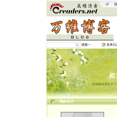
搜索>>
发表日
叔
叔涵畅谈博议天下
我的名片